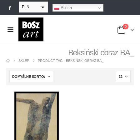
PLN
Polish
EUR
0
USD
GBP
Beksiński obraz BA_
SKLEP
PRODUCT TAG -
BEKSIŃSKI OBRAZ BA_