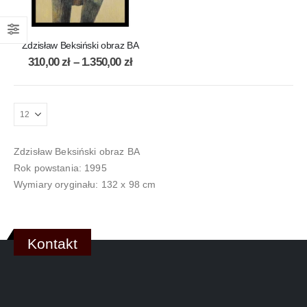
Zdzisław Beksiński obraz BA
310,00
zł
–
1.350,00
zł
Zdzisław Beksiński obraz BA
Rok powstania: 1995
Wymiary oryginału: 132 x 98 cm
Kontakt