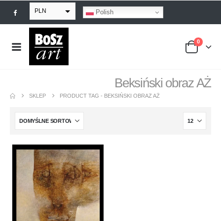
PLN
Polish
EUR
0
USD
GBP
Beksiński obraz AŻ
SKLEP
PRODUCT TAG -
BEKSIŃSKI OBRAZ AŻ