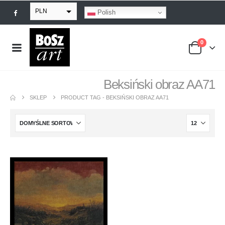
PLN
Polish
EUR
0
USD
GBP
Beksiński obraz AA71
SKLEP
PRODUCT TAG -
BEKSIŃSKI OBRAZ AA71