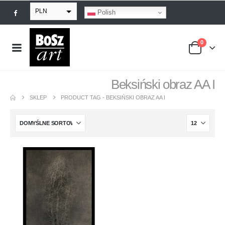
PLN
Polish
EUR
0
USD
GBP
Beksiński obraz AA I
SKLEP
PRODUCT TAG -
BEKSIŃSKI OBRAZ AA I