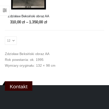
Zdzisław Beksiński obraz AA
310,00
zł
–
1.350,00
zł
Zdzisław Beksiński obraz AA
Rok powstania: ok. 1995
Wymiary oryginału: 132 × 98 cm
Kontakt