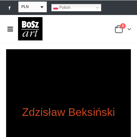
PLN
Polish
EUR
0
USD
GBP
Zdzisław Beksiński