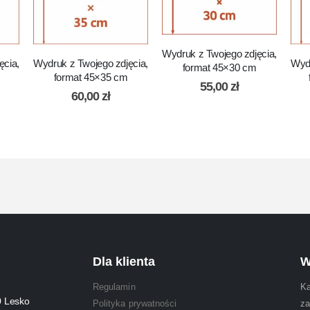
Wydruk z Twojego zdjęcia,
ęcia,
Wydruk z Twojego zdjęcia,
Wydr
format 45×30 cm
format 45×35 cm
55,00
zł
60,00
zł
Dla klienta
W
Regulamin
Ka
0 Lesko
Polityka prywatności
za