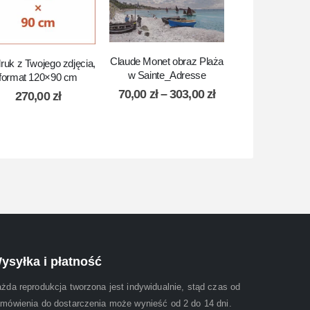
Claude Monet obraz Plaża
uk z Twojego zdjęcia,
Wydruk z Twojeg
w Sainte_Adresse
format 120×90 cm
format 80×
70,00
zł
–
303,00
zł
270,00
zł
105,69
ysyłka i płatność
żda reprodukcja tworzona jest indywidualnie, stąd czas od
mówienia do dostarczenia może wynieść od 2 do 14 dni.