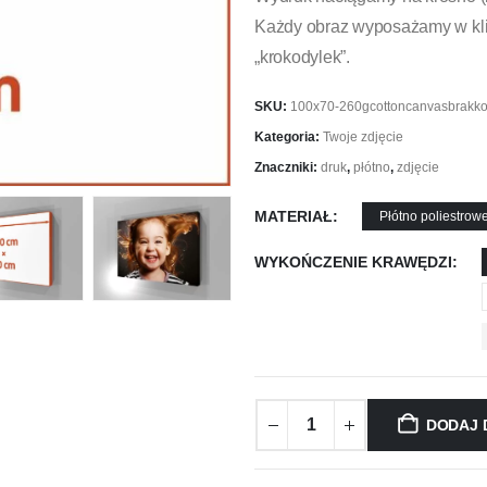
Każdy obraz wyposażamy w kli
„krokodylek”.
SKU:
100x70-260gcottoncanvasbrakk
Kategoria:
Twoje zdjęcie
Znaczniki:
druk
,
płótno
,
zdjęcie
MATERIAŁ
Płótno poliestrow
WYKOŃCZENIE KRAWĘDZI
DODAJ 