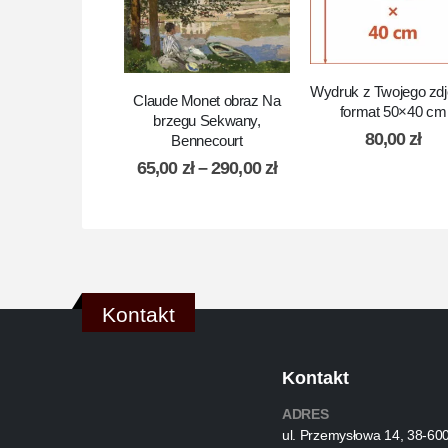
Wydruk z Twojego zdj
Claude Monet obraz Na
format 50×40 cm
brzegu Sekwany,
80,00
zł
Bennecourt
65,00
zł
–
290,00
zł
Kontakt
Kontakt
ADRES
ul. Przemysłowa 14, 38-60