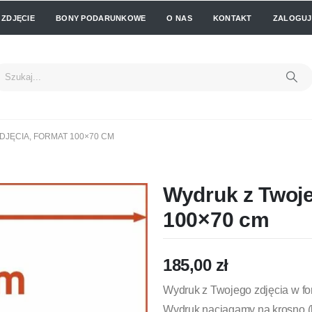
 ZDJĘCIE
BONY PODARUNKOWE
O NAS
KONTAKT
ZALOGUJ 
JĘCIA, FORMAT 100×70 CM
Wydruk z Twoje
100×70 cm
185,00
zł
Wydruk z Twojego zdjęcia w f
Wydruk naciągamy na krosno (b