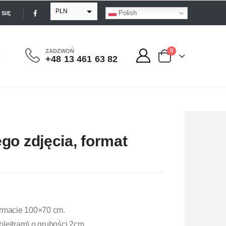
PLN
Polish
SIĘ
EUR
USD
0
ZADZWOŃ
+48 13 461 63 82
GBP
go zdjęcia, format
ormacie 100×70 cm.
lejtram) o grubości 2cm.