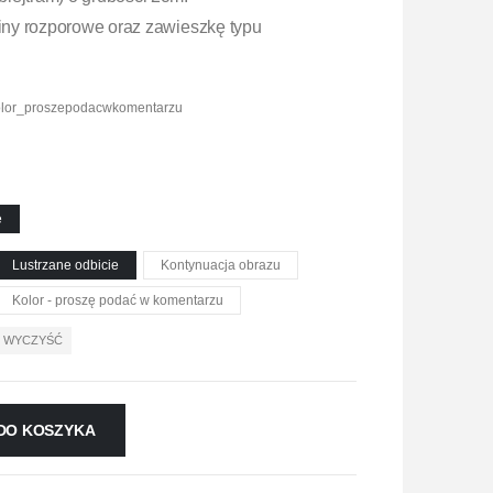
ny rozporowe oraz zawieszkę typu
olor_proszepodacwkomentarzu
e
Lustrzane odbicie
Kontynuacja obrazu
Kolor - proszę podać w komentarzu
WYCZYŚĆ
DO KOSZYKA