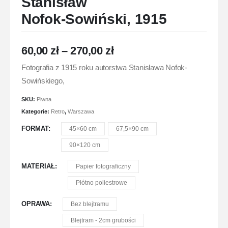
Stanisław
Nofok­‍‑Sowiński, 1915
60,00
zł
–
270,00
zł
Fotografia z 1915 roku autorstwa Stanisława Nofok-
Sowińskiego,
SKU:
Piwna
Kategorie:
Retro
,
Warszawa
FORMAT
45×60 cm
67,5×90 cm
90×120 cm
MATERIAŁ
Papier fotograficzny
Płótno poliestrowe
OPRAWA
Bez blejtramu
Blejtram - 2cm grubości