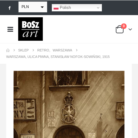
PLN
Polish
EUR
0
USD
GBP
SKLEP
RETRO
,
WARSZAWA
WARSZAWA, ULICA PIWNA, STANISŁAW NOFOK­‍‑SOWIŃSKI, 1915