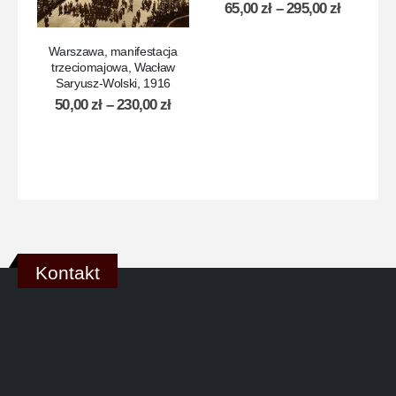
65,00
zł
–
295,00
zł
Warszawa, manifestacja
trzeciomajowa, Wacław
Saryusz­‍‑Wolski, 1916
W
St
50,00
zł
–
230,00
zł
Kontakt