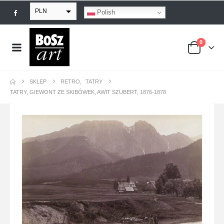
PLN
Polish
EUR
0
USD
GBP
SKLEP
RETRO
,
TATRY
TATRY, GIEWONT ZE SKIBÓWEK, AWIT SZUBERT, 1876-1878