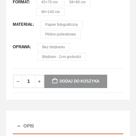
FORMAT
45×70 cm
58×90 cm
90×140 cm
MATERIAŁ
Papier fotograficzny
Płótno poliestrowe
OPRAWA
Bez blejtramu
Blejtram - 2cm grubości
DODAJ DO KOSZYKA
OPIS