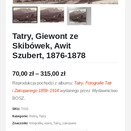
Tatry, Giewont ze
Skibówek, Awit
Szubert, 1876-1878
70,00
zł
–
315,00
zł
Reprodukcja pochodzi z albumu:
Tatry. Fotografie Tatr
i Zakopanego 1859–1914
wydanego przez Wydawnictwo
BOSZ.
SKU:
T010
Kategorie:
Retro
,
Tatry
Znaczniki:
fotografie
,
stare
,
Tatry
,
zakopane