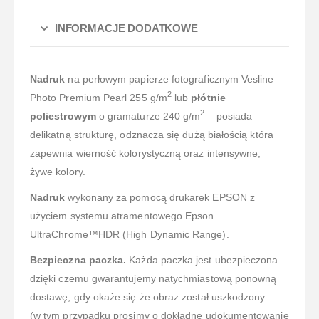
INFORMACJE DODATKOWE
Nadruk
na perłowym papierze fotograficznym Vesline
2
Photo Premium Pearl 255 g/m
lub
płótnie
2
poliestrowym
o gramaturze 240 g/m
– posiada
delikatną strukturę, odznacza się dużą białością która
zapewnia wierność kolorystyczną oraz intensywne,
żywe kolory.
Nadruk
wykonany za pomocą drukarek EPSON z
użyciem systemu atramentowego Epson
UltraChrome™HDR (High Dynamic Range).
Bezpieczna paczka.
Każda paczka jest ubezpieczona –
dzięki czemu gwarantujemy natychmiastową ponowną
dostawę, gdy okaże się że obraz został uszkodzony
(w tym przypadku prosimy o dokładne udokumentowanie