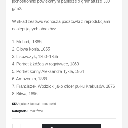
jednostronnie powlekanym papierze o gramaturze 330
g/m2.
W skład zestawu wchodzą pocztówki z reprodukcjami
następujących obrazów:
1. Mohort, [1885]
2. Głowa konia, 1855
3. Lisowczyk, 1860–1865
4. Portret jeźdźca w rogatywce, 1863
5. Portret konny Aleksandra Tykla, 1864
6. Amazonka, 1868
7. Franciszek Wodzicki jako oficer pułku Krakusów, 1876
8. Bitwa, 1896
SKU:
juliusz-kossak-pocztowki
Kategoria:
Pocztówki