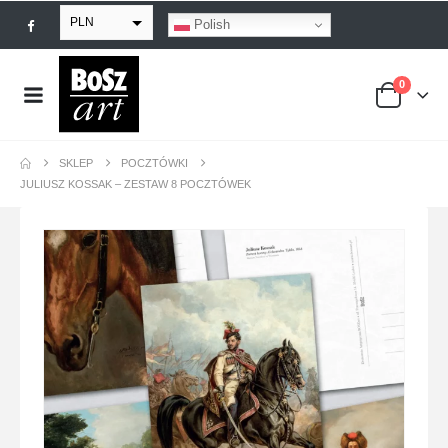
PLN
Polish
EUR
0
USD
GBP
SKLEP
POCZTÓWKI
JULIUSZ KOSSAK – ZESTAW 8 POCZTÓWEK