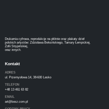
Drukarnia cyfrowa, reprodukcje na płótnie oraz plakaty dzieł
polskich artystów: Zdzisława Beksińskiego, Tamary Łempickiej,
Zofii Stryjeńskiej,
oraz innych.
Kontakt
ADRES
ul. Przemysłowa 14, 38-600 Lesko
TELEFON
+48 13 461 63 82
EMAIL
art@bosz.com.pl
GODZINY PRACY