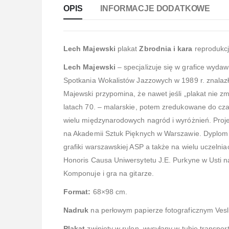
OPIS
INFORMACJE DODATKOWE
Lech Majewski
plakat
Zbrodnia i kara
reprodukcj
Lech Majewski
– specjalizuje się w grafice wyda
Spotkania Wokalistów Jazzowych w 1989 r. znalazł
Majewski przypomina, że nawet jeśli „plakat nie z
latach 70. – malarskie, potem zredukowane do czarn
wielu międzynarodowych nagród i wyróżnień. Projek
na Akademii Sztuk Pięknych w Warszawie. Dyplom z
grafiki warszawskiej ASP a także na wielu uczeln
Honoris Causa Uniwersytetu J.E. Purkyne w Usti n
Komponuje i gra na gitarze.
Format:
68×98 cm.
Nadruk
na perłowym papierze fotograficznym Ves
Plakat
zwinięty w rulon, wysyłany w tubie transpor