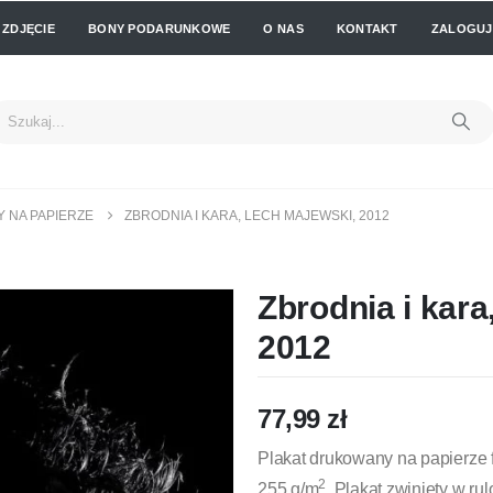
 ZDJĘCIE
BONY PODARUNKOWE
O NAS
KONTAKT
ZALOGUJ 
Y NA PAPIERZE
ZBRODNIA I KARA, LECH MAJEWSKI, 2012
Zbrodnia i kara
2012
77,99
zł
Plakat drukowany na papierze 
2
255 g/m
. Plakat zwinięty w ru