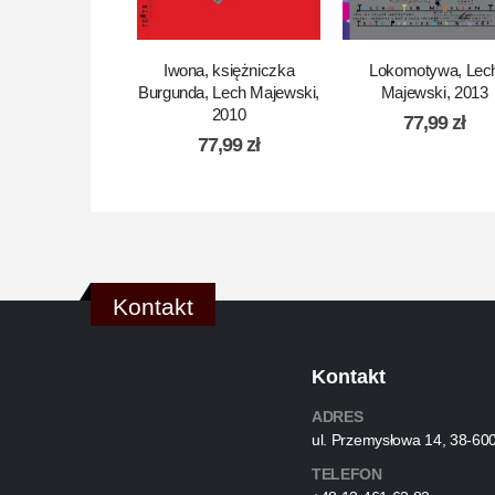
Lokomotywa, Lec
Iwona, księżniczka
Majewski, 2013
Burgunda, Lech Majewski,
2010
77,99
zł
77,99
zł
Kontakt
Kontakt
ADRES
ul. Przemysłowa 14, 38-60
TELEFON