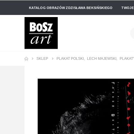
KATALOG OBRAZÓW ZDZISŁAWA BEKSIŃSKIEGO
TWOJE
SKLEP
PLAKAT POLSKI
,
LECH MAJEWSKI
,
PLAKAT