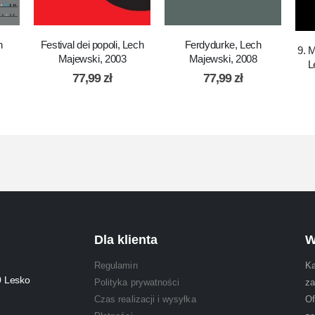
h
Festival dei popoli, Lech
Ferdydurke, Lech
9. 
Majewski, 2003
Majewski, 2008
L
77,99
zł
77,99
zł
Dla klienta
W
Regulamin
Ka
0 Lesko
Polityka prywatności
za
Czas realizacji i wysyłka
Of