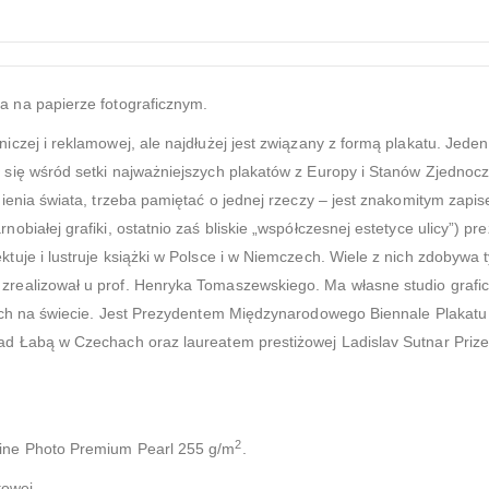
a na papierze fotograficznym.
wniczej i reklamowej, ale najdłużej jest związany z formą plakatu. Je
 się wśród setki najważniejszych plakatów z Europy i Stanów Zjednoc
mienia świata, trzeba pamiętać o jednej rzeczy – jest znakomitym zapi
obiałej grafiki, ostatnio zaś bliskie „współczesnej estetyce ulicy”) 
tuje i lustruje książki w Polsce i w Niemczech. Wiele z nich zdobywa 
realizował u prof. Henryka Tomaszewskiego. Ma własne studio grafic
iach na świecie. Jest Prezydentem Międzynarodowego Biennale Plakat
ad Łabą w Czechach oraz laureatem prestiżowej Ladislav Sutnar Prize
2
line Photo Premium Pearl 255 g/m
.
towej.