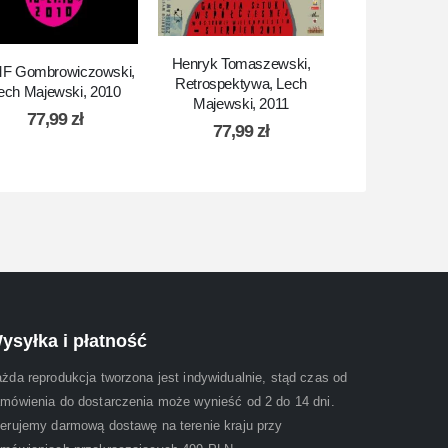
Henryk Tomaszewski,
Hiob, Lech Ma
MF Gombrowiczowski,
Retrospektywa, Lech
2010
ech Majewski, 2010
Majewski, 2011
77,99
77,99
zł
77,99
zł
ysyłka i płatność
żda reprodukcja tworzona jest indywidualnie, stąd czas od
mówienia do dostarczenia może wynieść od 2 do 14 dni.
erujemy darmową dostawę na terenie kraju przy