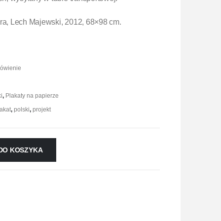
ara, Lech Majewski, 2012, 68×98 cm.
mówienie
i
,
Plakaty na papierze
akat
,
polski
,
projekt
DO KOSZYKA