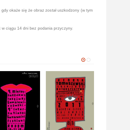
gdy okaże się że obraz został uszkodzony (w tym
ć w ciągu 14 dni bez podania przyczyny.