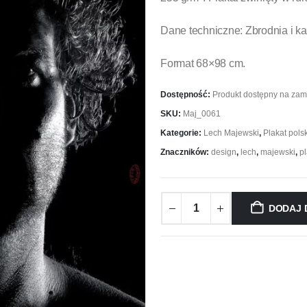
Dane techniczne: Zbrodnia i k
Format 68×98 cm.
Dostępność:
Produkt dostępny na za
SKU:
Maj_0061
Kategorie:
Lech Majewski
,
Plakat polsk
Znaczników:
design
,
lech
,
majewski
,
pl
DODAJ 