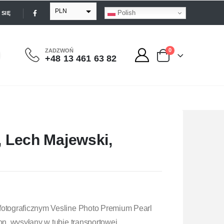
PLN
Polish
SIĘ
EUR
USD
0
ZADZWOŃ
+48 13 461 63 82
GBP
, Lech Majewski,
fotograficznym Vesline Photo Premium Pearl
lon, wysyłany w tubie transportowej.