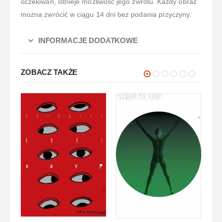
oczekiwań, istnieje możliwość jego zwrotu. Każdy obraz
można zwrócić w ciągu 14 dni bez podania przyczyny.
INFORMACJE DODATKOWE
ZOBACZ TAKŻE