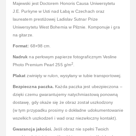
Majewski jest Doctorem Honoris Causa Uniwersytetu
J.E. Purkyne w Usti nad Łabą w Czechach oraz
laureatem prestiżowej Ladislav Sutnar Prize
Uniwersytetu West Bohemia w Pilznie. Komponuje i gra
na gitarze.
Format:
68×98 cm.
Nadruk
na perłowym papierze fotograficznym Vesline
2
Photo Premium Pearl 255 g/m
.
Plakat
zwinięty w rulon, wysyłany w tubie transportowej.
Bezpieczna paczka.
Każda paczka jest ubezpieczona –
dzięki czemu gwarantujemy natychmiastową ponowną
dostawę, gdy okaże się że obraz został uszkodzony
(w tym przypadku prosimy o dokładne udokumentowanie
wszelkich uszkodzeń i wad oraz niezwłoczny kontakt).
Gwarancja jakości.
Jeśli obraz nie spełni Twoich