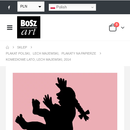
PLN
Polish
EUR
0
USD
GBP
SKLEP
PLAKAT POLSKI
,
LECH MAJEWSKI
,
PLAKATY NA PAPIERZE
KOMEDIOWE LATO, LECH MAJEWSKI, 2014