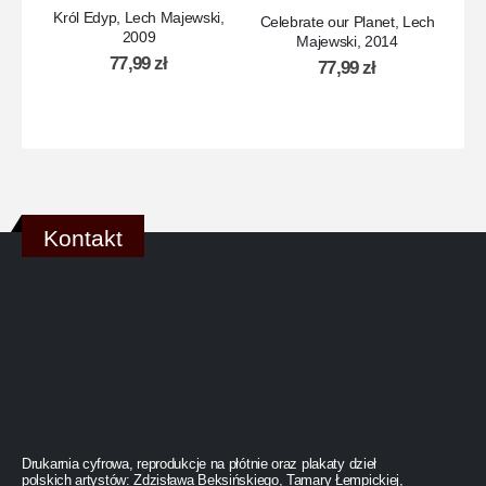
Król Edyp, Lech Majewski,
Bó
Celebrate our Planet, Lech
2009
Majewski, 2014
77,99
zł
77,99
zł
Kontakt
Drukarnia cyfrowa, reprodukcje na płótnie oraz plakaty dzieł
polskich artystów: Zdzisława Beksińskiego, Tamary Łempickiej,