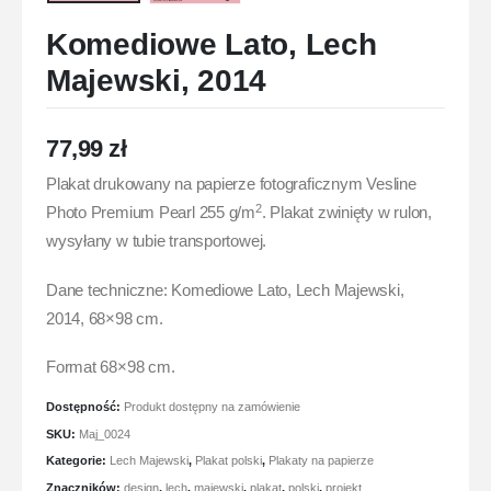
Komediowe Lato, Lech
Majewski, 2014
77,99
zł
Plakat drukowany na papierze fotograficznym Vesline
2
Photo Premium Pearl 255 g/m
. Plakat zwinięty w rulon,
wysyłany w tubie transportowej.
Dane techniczne: Komediowe Lato, Lech Majewski,
2014, 68×98 cm.
Format 68×98 cm.
Dostępność:
Produkt dostępny na zamówienie
SKU:
Maj_0024
Kategorie:
Lech Majewski
,
Plakat polski
,
Plakaty na papierze
Znaczników:
design
,
lech
,
majewski
,
plakat
,
polski
,
projekt