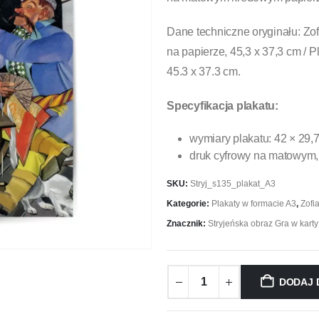
Dane techniczne oryginału: Zof
na papierze, 45,3 x 37,3 cm / P
45.3 x 37.3 cm.
Specyfikacja plakatu:
wymiary plakatu: 42 × 29,
druk cyfrowy na matowym,
SKU:
Stryj_s135_plakat_A3
Kategorie:
Plakaty w formacie A3
,
Zofi
Znacznik:
Stryjeńska obraz Gra w karty
DODAJ 