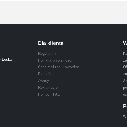
Dla klienta
W
Regulamin
Ka
0 Lesko
Polityka prywatności
za
Czas realizacji i wysyłka
Of
Płatności
za
Zwroty
Ak
Reklamacje
po
Pomoc i FAQ
os
P
W 