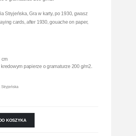
ia Stryjeńska, Gra w karty, po 1930, gwasz
laying cards, after 1930, gouache on paper,
7 cm
 kredowym papierze o gramaturze 200 g/m2.
a Stryjeńska
DO KOSZYKA