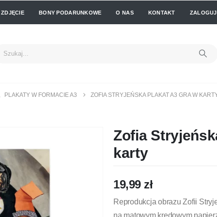
 ZDJĘCIE
BONY PODARUNKOWE
O NAS
KONTAKT
ZALOGUJ 
,
PLAKATY W FORMACIE A3
ZOFIA STRYJEŃSKA PLAKAT A3 GRA W KART
Zofia Stryjeńsk
karty
19,99
zł
Reprodukcja obrazu Zofii Stryj
na matowym kredowym papierz