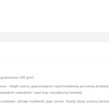
gramaturze 200 g/m2.
zona – dzięki czemu gwarantujemy natychmiastową ponowną dostawę, 
zelkich uszkodzeń i wad oraz niezwłoczny kontakt).
 oczekiwań, istnieje możliwość jego zwrotu. Każdy obraz można zwróci