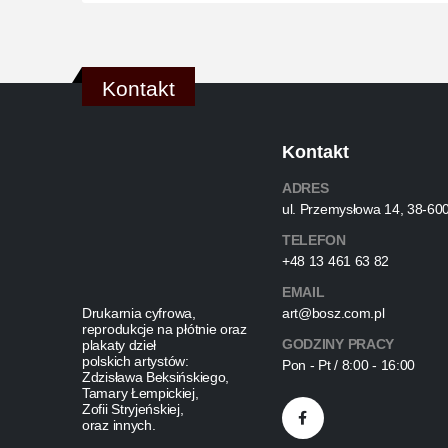
Kontakt
Kontakt
ADRES
ul. Przemysłowa 14, 38-60
TELEFON
+48 13 461 63 82
EMAIL
Drukarnia cyfrowa,
art@bosz.com.pl
reprodukcje na płótnie oraz
GODZINY PRACY
plakaty dzieł
polskich artystów:
Pon - Pt / 8:00 - 16:00
Zdzisława Beksińskiego,
Tamary Łempickiej,
Zofii Stryjeńskiej,
oraz innych.