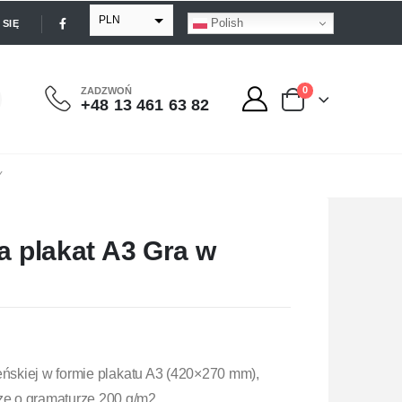
PLN
Polish
SIĘ
EUR
USD
0
ZADZWOŃ
+48 13 461 63 82
GBP
Y
a plakat A3 Gra w
eńskiej w formie plakatu A3 (420×270 mm),
e o gramaturze 200 g/m2.