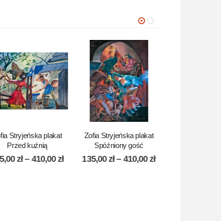
fia Stryjeńska plakat
Zofia Stryjeńska plakat
Zofia Stryjeńs
Przed kuźnią
Spóźniony gość
Koncert Be
5,00
zł
–
410,00
zł
135,00
zł
–
410,00
zł
135,00
zł
–
4