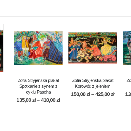
Zofia Stryjeńska plakat
Zofia Stryjeńska plakat
Zo
Spotkanie z synem z
Korowód z jeleniem
cyklu Pascha
150,00
zł
–
425,00
zł
13
135,00
zł
–
410,00
zł