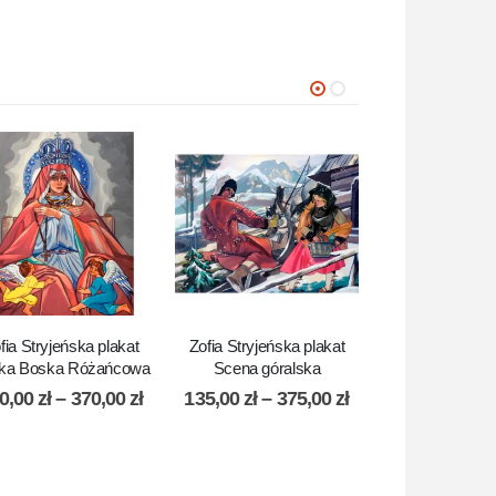
fia Stryjeńska plakat
Zofia Stryjeńska plakat
Zofia Stryjeńs
ka Boska Różańcowa
Scena góralska
Rodzina ry
0,00
zł
–
370,00
zł
135,00
zł
–
375,00
zł
135,00
zł
–
4