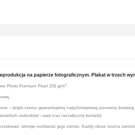
reprodukcja na papierze fotograficznym. Plakat w trzech w
2
line Photo Premium Pearl 255 g/m
.
towej.
zona – dzięki czemu gwarantujemy natychmiastową ponowną dostawę, 
zelkich uszkodzeń i wad oraz niezwłoczny kontakt).
 oczekiwań, istnieje możliwość jego zwrotu. Każdy obraz można zwróci