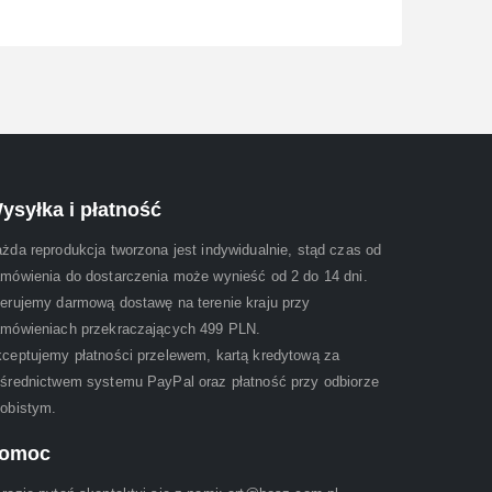
ysyłka i płatność
żda reprodukcja tworzona jest indywidualnie, stąd czas od
mówienia do dostarczenia może wynieść od 2 do 14 dni.
erujemy darmową dostawę na terenie kraju przy
mówieniach przekraczających 499 PLN.
ceptujemy płatności przelewem, kartą kredytową za
średnictwem systemu PayPal oraz płatność przy odbiorze
obistym.
omoc