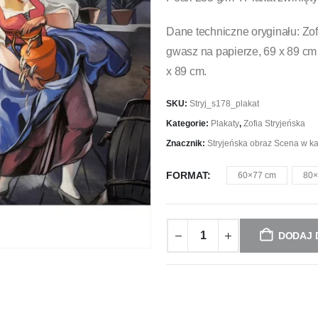
Dane techniczne oryginału: Zof
gwasz na papierze, 69 x 89 cm 
x 89 cm.
SKU:
Stryj_s178_plakat
Kategorie:
Plakaty
,
Zofia Stryjeńska
Znacznik:
Stryjeńska obraz Scena w k
FORMAT
60×77 cm
80×
DODAJ 