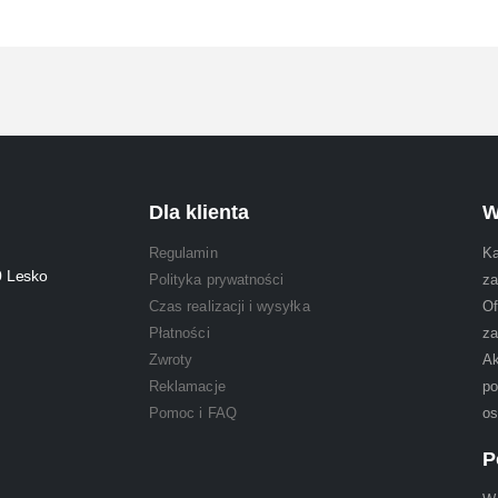
Dla klienta
W
Regulamin
Ka
0 Lesko
Polityka prywatności
za
Czas realizacji i wysyłka
Of
Płatności
za
Zwroty
Ak
Reklamacje
po
Pomoc i FAQ
os
P