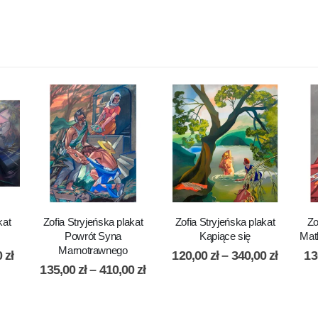
kat
Zofia Stryjeńska plakat
Zofia Stryjeńska plakat
Zo
Powrót Syna
Kąpiące się
Mat
Marnotrawnego
0
zł
120,00
zł
–
340,00
zł
13
135,00
zł
–
410,00
zł