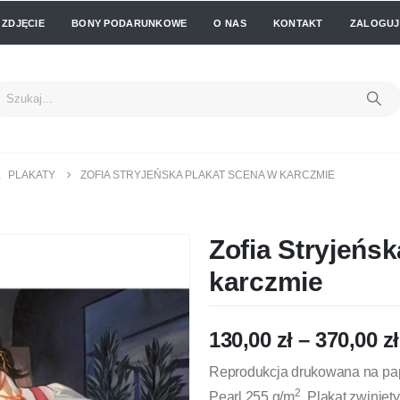
 ZDJĘCIE
BONY PODARUNKOWE
O NAS
KONTAKT
ZALOGUJ 
,
PLAKATY
ZOFIA STRYJEŃSKA PLAKAT SCENA W KARCZMIE
Zofia Stryjeńs
karczmie
130,00
zł
–
370,00
zł
Reprodukcja drukowana na pap
2
Pearl 255 g/m
. Plakat zwinięt