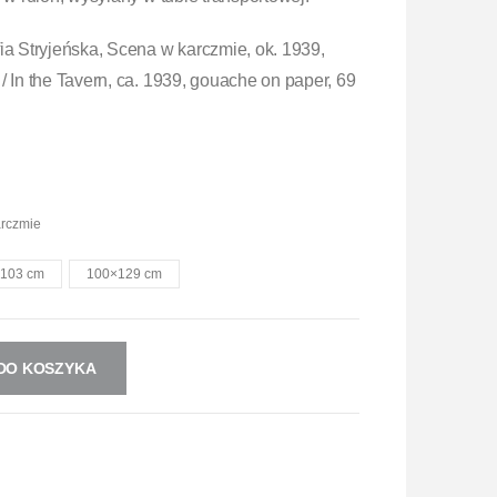
ia Stryjeńska, Scena w karczmie, ok. 1939,
/ In the Tavern, ca. 1939, gouache on paper, 69
arczmie
103 cm
100×129 cm
DO KOSZYKA