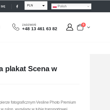
PLN
Polish
SIĘ
EUR
USD
0
ZADZWOŃ
+48 13 461 63 82
GBP
ka plakat Scena w
ierze fotograficznym Vesline Photo Premium
y w rulon, wysyłany w tubie transportowej.