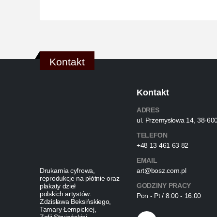
Kontakt
Kontakt
ADRES
ul. Przemysłowa 14, 38-60
TELEFON
+48 13 461 63 82
EMAIL
Drukarnia cyfrowa,
art@bosz.com.pl
reprodukcje na płótnie oraz
GODZINY PRACY
plakaty dzieł
polskich artystów:
Pon - Pt / 8:00 - 16:00
Zdzisława Beksińskiego,
Tamary Łempickiej,
Zofii Stryjeńskiej,