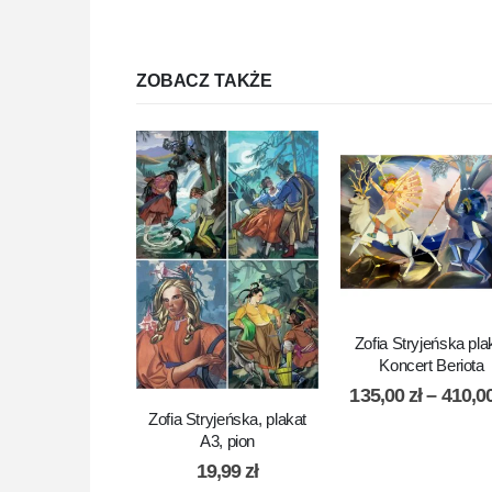
ZOBACZ TAKŻE
Zofia Stryjeńska pla
Koncert Beriota
135,00
zł
–
410,0
Zofia Stryjeńska, plakat
A3, pion
19,99
zł