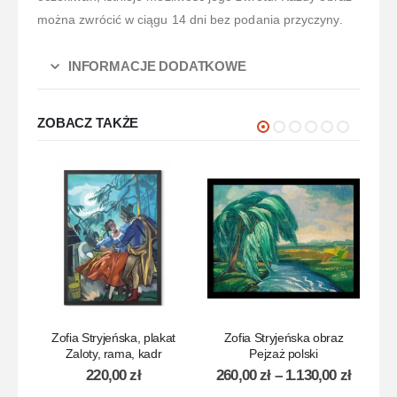
można zwrócić w ciągu 14 dni bez podania przyczyny.
INFORMACJE DODATKOWE
ZOBACZ TAKŻE
Zofia Stryjeńska, plakat
Zofia Stryjeńska obraz
Z
Zaloty, rama, kadr
Pejzaż polski
S
220,00
zł
260,00
zł
–
1.130,00
zł