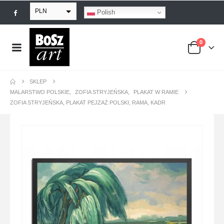
PLN
Polish
EUR
0
USD
GBP
SKLEP
MALARSTWO POLSKIE
,
ZOFIA STRYJEŃSKA
,
PLAKAT W RAMIE
ZOFIA STRYJEŃSKA, PLAKAT PEJZAŻ POLSKI, RAMA, KADR