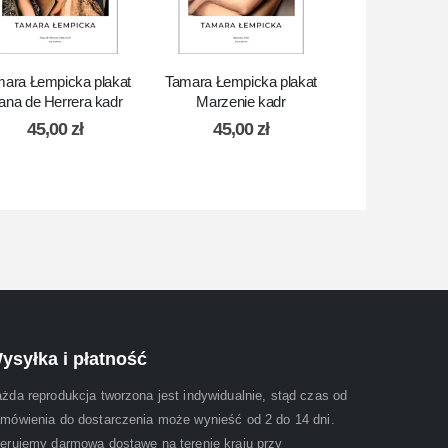
ara Łempicka plakat
Tamara Łempicka plakat
Tamara Łempick
ana de Herrera kadr
Marzenie kadr
A3, Akt z wie
45,00
zł
45,00
zł
19,99
ysyłka i płatność
żda reprodukcja tworzona jest indywidualnie, stąd czas od
mówienia do dostarczenia może wynieść od 2 do 14 dni.
erujemy darmową dostawę na terenie kraju przy