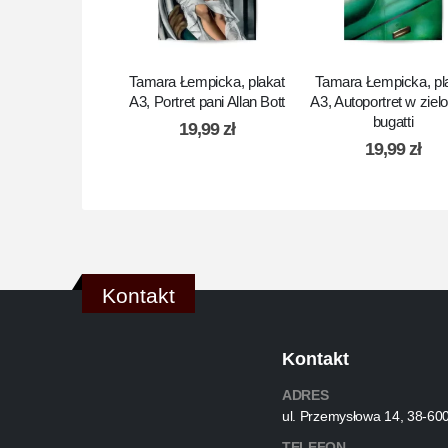
Tamara Łempicka, plakat
Tamara Łempicka, pl
A3, Portret pani Allan Bott
A3, Autoportret w zie
bugatti
19,99
zł
19,99
zł
Kontakt
Kontakt
ADRES
ul. Przemysłowa 14, 38-60
TELEFON