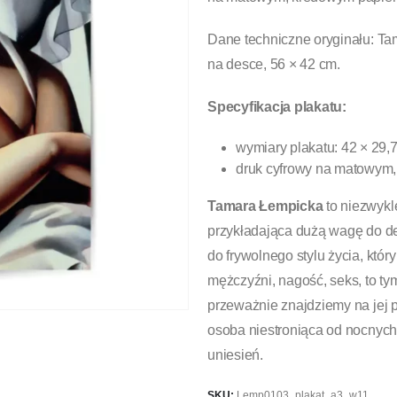
Dane techniczne oryginału: Ta
na desce, 56 × 42 cm.
Specyfikacja plakatu:
wymiary plakatu: 42 × 29,
druk cyfrowy na matowym,
Tamara Łempicka
to niezwykl
przykładająca dużą wagę do de
do frywolnego stylu życia, który
mężczyźni, nagość, seks, to ty
przeważnie znajdziemy na jej p
osoba niestroniąca od nocnych
uniesień.
SKU:
Lemp0103_plakat_a3_w11