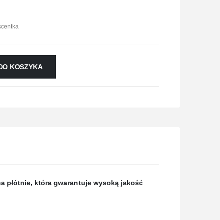
scentka
DO KOSZYKA
 płótnie, która gwaran
tuje wysoką jakość