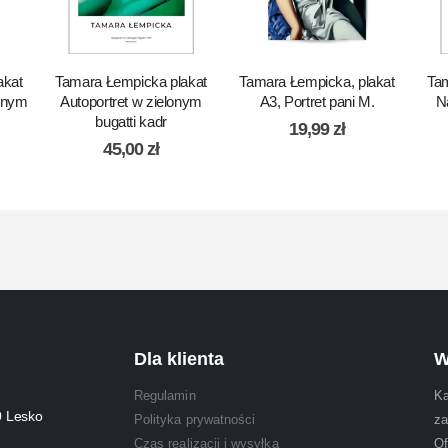
akat
Tamara Łempicka plakat
Tamara Łempicka, plakat
Tam
lonym
Autoportret w zielonym
A3, Portret pani M.
N
bugatti kadr
19,99
zł
45,00
zł
Dla klienta
W
Regulamin
Ka
0 Lesko
Polityka prywatności
za
Czas realizacji i wysyłka
Of