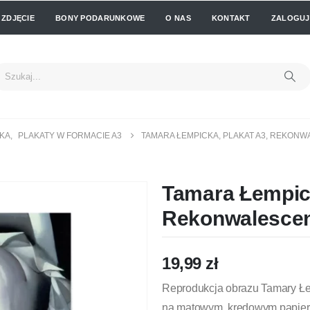
 ZDJĘCIE
BONY PODARUNKOWE
O NAS
KONTAKT
ZALOGUJ 
CKA
,
PLAKATY W FORMACIE A3
TAMARA ŁEMPICKA, PLAKAT A3, REKON
Tamara Łempick
Rekonwalesce
19,99
zł
Reprodukcja obrazu Tamary Łe
na matowym, kredowym papierz