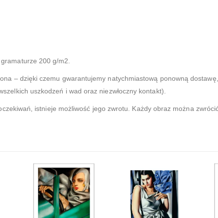
gramaturze 200 g/m2.
zona – dzięki czemu gwarantujemy natychmiastową ponowną dostawę, 
zelkich uszkodzeń i wad oraz niezwłoczny kontakt).
 oczekiwań, istnieje możliwość jego zwrotu. Każdy obraz można zwróci