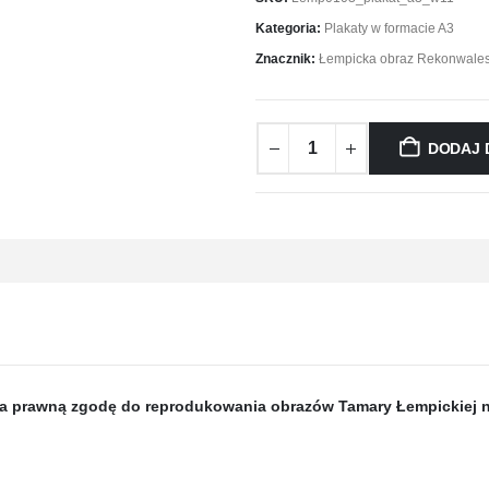
Kategoria:
Plakaty w formacie A3
Znacznik:
Łempicka obraz Rekonwale
DODAJ 
da prawną zgodę do reprodukowania obrazów Tamary Łempickiej na