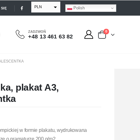
PLN
Polish
SIĘ
EUR
USD
0
ZADZWOŃ
+48 13 461 63 82
GBP
WALESCENTKA
a, plakat A3,
ntka
mpickiej w formie plakatu, wydrukowana
e o gramaturze 200 g/m2.