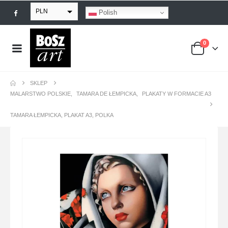
PLN
Polish
EUR
0
USD
GBP
SKLEP
MALARSTWO POLSKIE
,
TAMARA DE ŁEMPICKA
,
PLAKATY W FORMACIE A3
TAMARA ŁEMPICKA, PLAKAT A3, POLKA