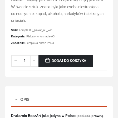
właśnie motywy przeważnie znajdziemy na jej płótnach.
W świecie sztuki znana była jako osoba niestroniąca
od nocnych eskapad, alkoholu, narkotyków i cielesnych
uniesień.
SKU:
Lemp0089_plakat_a3_w20
Kategoria:
Plakaty w formacie A3
Znacznik:
Łempicka obraz Polka
DODAJ DO KOSZYKA
OPIS
Drukarnia BoszArt jako jedyna w Polsce posiada prawną