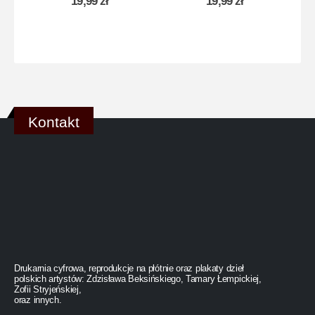
19,99
zł
19,99
zł
Kontakt
Drukarnia cyfrowa, reprodukcje na płótnie oraz plakaty dzieł
polskich artystów: Zdzisława Beksińskiego, Tamary Łempickiej,
Zofii Stryjeńskiej,
oraz innych.