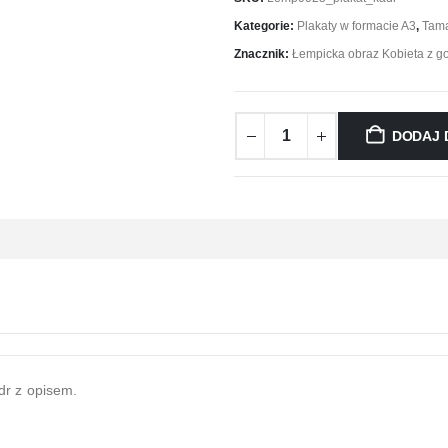
Kategorie:
Plakaty w formacie A3
,
Tama
Znacznik:
Łempicka obraz Kobieta z g
DODAJ 
dr z opisem.