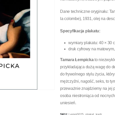
Dane techniczne oryginału: T
la colombe), 1931, olej na des
Specyfikacja plakatu:
wymiary plakatu: 40 × 30 
druk cyfrowy na matowym,
Tamara Łempicka
to niezwykl
przykładająca dużą wagę do de
do frywolnego stylu życia, który
mężczyźni, nagość, seks, to ty
przeważnie znajdziemy na jej p
osoba niestroniąca od nocnych
uniesień.
SKU:
Lemp0025_plakat_kadr