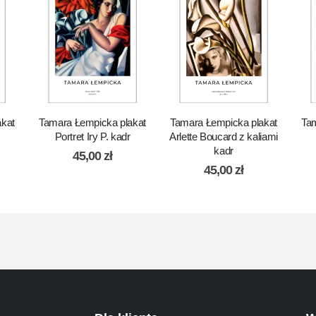
akat
Tamara Łempicka plakat
Tamara Łempicka plakat
Tam
Portret Iry P. kadr
Arlette Boucard z kaliami
kadr
45,00
zł
45,00
zł