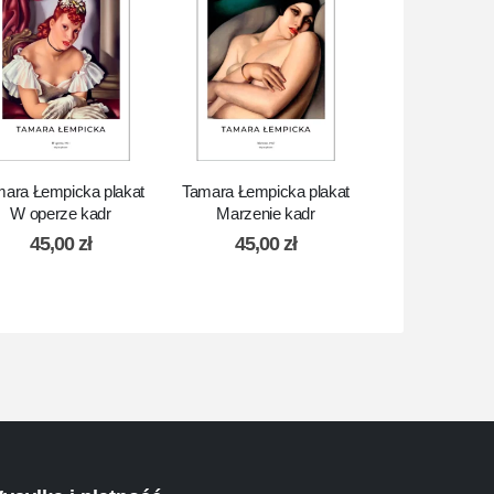
ara Łempicka plakat
Tamara Łempicka plakat
Tamara Łempick
W operze kadr
Marzenie kadr
Dziewczęta
45,00
zł
45,00
zł
45,00