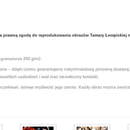
da prawną zgodę do reprodukowania obrazów Tamary Łempickiej na
gramaturze 200 g/m2.
zona – dzięki czemu gwarantujemy natychmiastową ponowną dostawę, 
zelkich uszkodzeń i wad oraz niezwłoczny kontakt).
 oczekiwań, istnieje możliwość jego zwrotu. Każdy obraz można zwróci