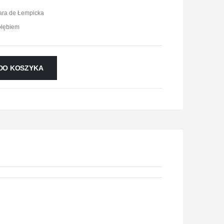
ra de Łempicka
ołębiem
DO KOSZYKA