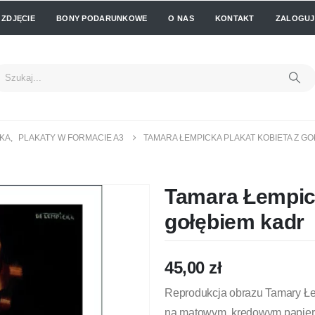
 ZDJĘCIE
BONY PODARUNKOWE
O NAS
KONTAKT
ZALOGUJ 
CKA
,
PLAKATY W FORMACIE A3
TAMARA ŁEMPICKA PLAKAT KOBIETA Z G
Tamara Łempick
gołębiem kadr
45,00
zł
Reprodukcja obrazu Tamary Łe
na matowym, kredowym papierz