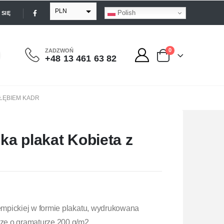
PLN
Polish
SIĘ
EUR
USD
0
ZADZWOŃ
+48 13 461 63 82
GBP
OŁĘBIEM KADR
a plakat Kobieta z
mpickiej w formie plakatu, wydrukowana
e o gramaturze 200 g/m2.