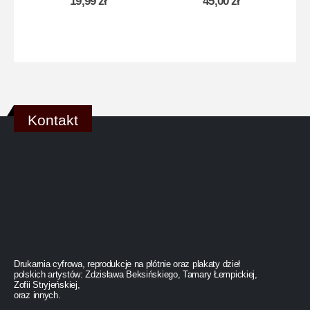
19,99
zł
45,00
zł
Kontakt
Drukarnia cyfrowa, reprodukcje na płótnie oraz plakaty dzieł
polskich artystów: Zdzisława Beksińskiego, Tamary Łempickiej,
Zofii Stryjeńskiej,
oraz innych.