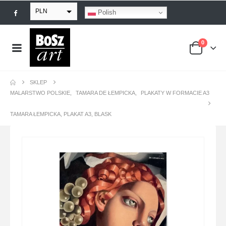
PLN
Polish
EUR
0
USD
GBP
SKLEP
MALARSTWO POLSKIE
,
TAMARA DE ŁEMPICKA
,
PLAKATY W FORMACIE A3
TAMARA ŁEMPICKA, PLAKAT A3, BLASK