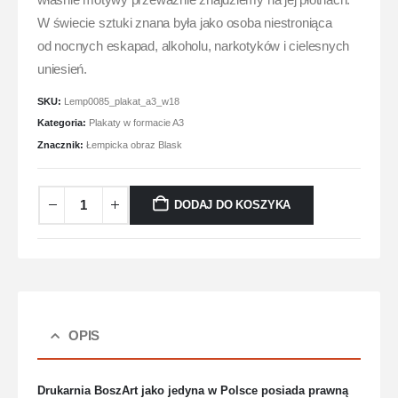
właśnie motywy przeważnie znajdziemy na jej płótnach.
W świecie sztuki znana była jako osoba niestroniąca
od nocnych eskapad, alkoholu, narkotyków i cielesnych
uniesień.
SKU:
Lemp0085_plakat_a3_w18
Kategoria:
Plakaty w formacie A3
Znacznik:
Łempicka obraz Blask
DODAJ DO KOSZYKA
OPIS
Drukarnia BoszArt jako jedyna w Polsce posiada prawną