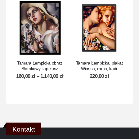
Tamara Łempicka obraz
Tamara Łempicka, plakat
T
Słomkowy kapelusz
Wiosna, rama, kadr
160,00
zł
–
1.140,00
zł
220,00
zł
Kontakt