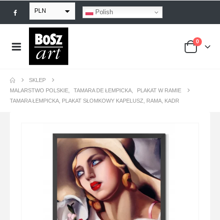
PLN
Polish
EUR
0
USD
GBP
SKLEP
MALARSTWO POLSKIE
,
TAMARA DE ŁEMPICKA
,
PLAKAT W RAMIE
TAMARA ŁEMPICKA, PLAKAT SŁOMKOWY KAPELUSZ, RAMA, KADR