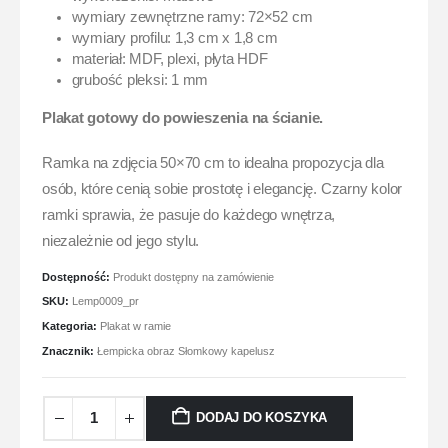
wymiary zewnętrzne ramy: 72×52 cm
wymiary profilu: 1,3 cm x 1,8 cm
materiał: MDF, plexi, płyta HDF
grubość pleksi: 1 mm
Plakat gotowy do powieszenia na ścianie.
Ramka na zdjęcia 50×70 cm to idealna propozycja dla
osób, które cenią sobie prostotę i elegancję. Czarny kolor
ramki sprawia, że pasuje do każdego wnętrza,
niezależnie od jego stylu.
Dostępność:
Produkt dostępny na zamówienie
SKU:
Lemp0009_pr
Kategoria:
Plakat w ramie
Znacznik:
Łempicka obraz Słomkowy kapelusz
DODAJ DO KOSZYKA