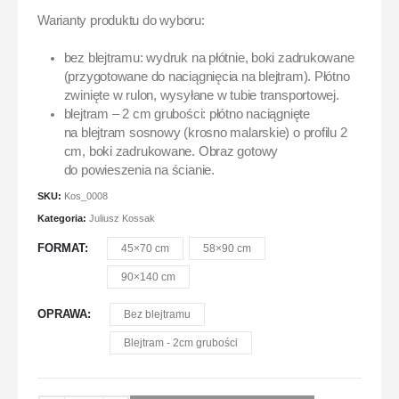
Warianty produktu do wyboru:
bez blejtramu: wydruk na płótnie, boki zadrukowane
(przygotowane do naciągnięcia na blejtram). Płótno
zwinięte w rulon, wysyłane w tubie transportowej.
blejtram – 2 cm grubości: płótno naciągnięte
na blejtram sosnowy (krosno malarskie) o profilu 2
cm, boki zadrukowane. Obraz gotowy
do powieszenia na ścianie.
SKU:
Kos_0008
Kategoria:
Juliusz Kossak
FORMAT
45×70 cm
58×90 cm
90×140 cm
OPRAWA
Bez blejtramu
Blejtram - 2cm grubości