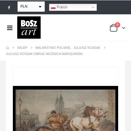
PLN
Polish
EUR
0
USD
GBP
SKLEP
MALARSTWO POLSKIE
,
JULIUSZ KOSSAK
JULIUSZ KOSSAK OBRAZ WOŹNICA WARSZAWSKI