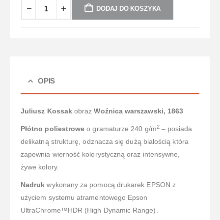
DODAJ DO KOSZYKA
OPIS
Juliusz Kossak
obraz
Woźnica warszawski, 1863
2
Płótno poliestrowe
o gramaturze 240 g/m
– posiada
delikatną strukturę, odznacza się dużą białością która
zapewnia wierność kolorystyczną oraz intensywne,
żywe kolory.
Nadruk
wykonany za pomocą drukarek EPSON z
użyciem systemu atramentowego Epson
UltraChrome™HDR (High Dynamic Range).