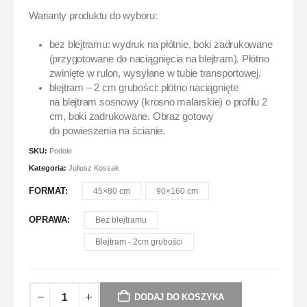
Warianty produktu do wyboru:
bez blejtramu: wydruk na płótnie, boki zadrukowane
(przygotowane do naciągnięcia na blejtram). Płótno
zwinięte w rulon, wysyłane w tubie transportowej.
blejtram – 2 cm grubości: płótno naciągnięte
na blejtram sosnowy (krosno malarskie) o profilu 2
cm, boki zadrukowane. Obraz gotowy
do powieszenia na ścianie.
SKU:
Podole
Kategoria:
Juliusz Kossak
FORMAT
45×80 cm
90×160 cm
OPRAWA
Bez blejtramu
Blejtram - 2cm grubości
DODAJ DO KOSZYKA