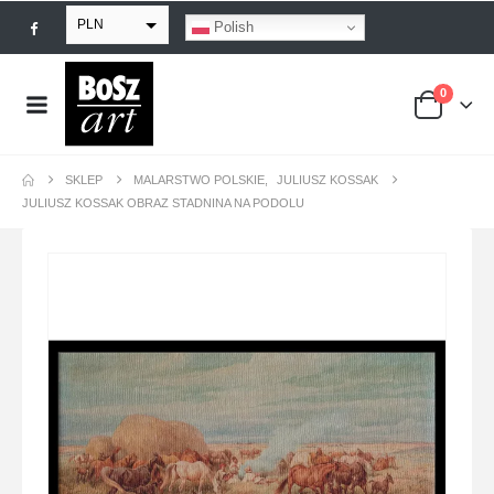
PLN
Polish
EUR
0
USD
GBP
SKLEP
MALARSTWO POLSKIE
,
JULIUSZ KOSSAK
JULIUSZ KOSSAK OBRAZ STADNINA NA PODOLU