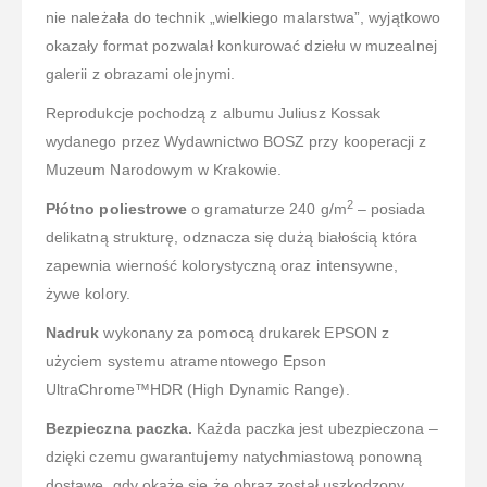
nie należała do technik „wielkiego malarstwa”, wyjątkowo
okazały format pozwalał konkurować dziełu w muzealnej
galerii z obrazami olejnymi.
Reprodukcje pochodzą z albumu Juliusz Kossak
wydanego przez Wydawnictwo BOSZ przy kooperacji z
Muzeum Narodowym w Krakowie.
2
Płótno poliestrowe
o gramaturze 240 g/m
– posiada
delikatną strukturę, odznacza się dużą białością która
zapewnia wierność kolorystyczną oraz intensywne,
żywe kolory.
Nadruk
wykonany za pomocą drukarek EPSON z
użyciem systemu atramentowego Epson
UltraChrome™HDR (High Dynamic Range).
Bezpieczna paczka.
Każda paczka jest ubezpieczona –
dzięki czemu gwarantujemy natychmiastową ponowną
dostawę, gdy okaże się że obraz został uszkodzony