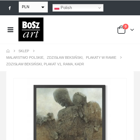
PLN
Polish
EUR
0
USD
GBP
SKLEP
MALARSTWO POLSKIE
,
ZDZISŁAW BEKSIŃSKI
,
PLAKATY W RAMIE
ZDZISŁAW BEKSIŃSKI, PLAKAT V1, RAMA, KADR