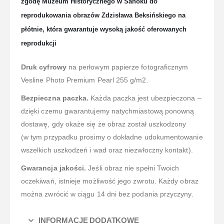
zgodę Muzeum Historycznego w Sanoku do
reprodukowania obrazów Zdzisława Beksińskiego na
płótnie, która gwarantuje wysoką jakość oferowanych
reprodukcji
Druk cyfrowy
na perłowym papierze fotograficznym
Vesline Photo Premium Pearl 255 g/m2.
Bezpieczna paczka.
Każda paczka jest ubezpieczona –
dzięki czemu gwarantujemy natychmiastową ponowną
dostawę, gdy okaże się że obraz został uszkodzony
(w tym przypadku prosimy o dokładne udokumentowanie
wszelkich uszkodzeń i wad oraz niezwłoczny kontakt).
Gwarancja jakości.
Jeśli obraz nie spełni Twoich
oczekiwań, istnieje możliwość jego zwrotu. Każdy obraz
można zwrócić w ciągu 14 dni bez podania przyczyny.
INFORMACJE DODATKOWE