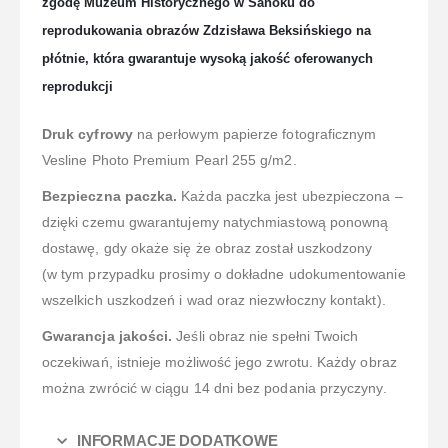
zgodę Muzeum Historycznego w Sanoku do
reprodukowania obrazów Zdzisława Beksińskiego na
płótnie, która gwarantuje wysoką jakość oferowanych
reprodukcji
Druk cyfrowy
na perłowym papierze fotograficznym
Vesline Photo Premium Pearl 255 g/m2.
Bezpieczna paczka.
Każda paczka jest ubezpieczona –
dzięki czemu gwarantujemy natychmiastową ponowną
dostawę, gdy okaże się że obraz został uszkodzony
(w tym przypadku prosimy o dokładne udokumentowanie
wszelkich uszkodzeń i wad oraz niezwłoczny kontakt).
Gwarancja jakości.
Jeśli obraz nie spełni Twoich
oczekiwań, istnieje możliwość jego zwrotu. Każdy obraz
można zwrócić w ciągu 14 dni bez podania przyczyny.
INFORMACJE DODATKOWE