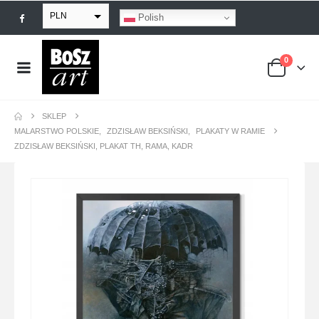
PLN
Polish
EUR
0
USD
GBP
SKLEP
MALARSTWO POLSKIE
,
ZDZISŁAW BEKSIŃSKI
,
PLAKATY W RAMIE
ZDZISŁAW BEKSIŃSKI, PLAKAT TH, RAMA, KADR