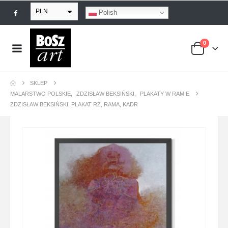
PLN
Polish
EUR
0
USD
GBP
SKLEP
MALARSTWO POLSKIE
,
ZDZISŁAW BEKSIŃSKI
,
PLAKATY W RAMIE
ZDZISŁAW BEKSIŃSKI, PLAKAT RŻ, RAMA, KADR