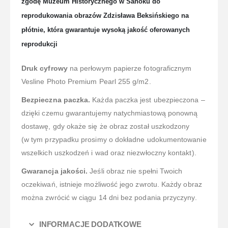
zgodę Muzeum Historycznego w Sanoku do
reprodukowania obrazów Zdzisława Beksińskiego na
płótnie, która gwarantuje wysoką jakość oferowanych
reprodukcji
Druk cyfrowy
na perłowym papierze fotograficznym
Vesline Photo Premium Pearl 255 g/m2.
Bezpieczna paczka.
Każda paczka jest ubezpieczona –
dzięki czemu gwarantujemy natychmiastową ponowną
dostawę, gdy okaże się że obraz został uszkodzony
(w tym przypadku prosimy o dokładne udokumentowanie
wszelkich uszkodzeń i wad oraz niezwłoczny kontakt).
Gwarancja jakości.
Jeśli obraz nie spełni Twoich
oczekiwań, istnieje możliwość jego zwrotu. Każdy obraz
można zwrócić w ciągu 14 dni bez podania przyczyny.
INFORMACJE DODATKOWE