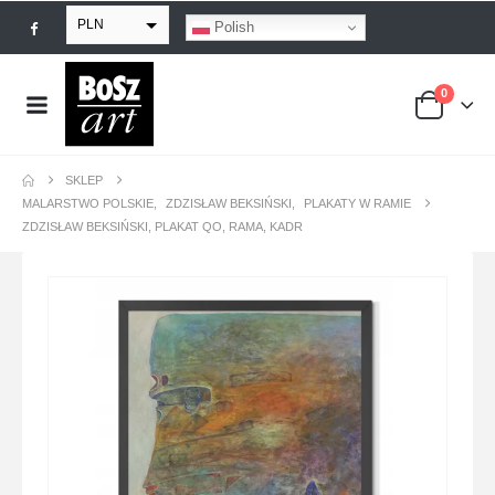
PLN
Polish
EUR
0
USD
GBP
SKLEP
MALARSTWO POLSKIE
,
ZDZISŁAW BEKSIŃSKI
,
PLAKATY W RAMIE
ZDZISŁAW BEKSIŃSKI, PLAKAT QO, RAMA, KADR