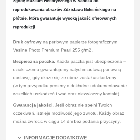
zgodę Muzeum Historycznego w Sanoku do
reprodukowania obrazów Zdzisława Beksińskiego na
płótnie, która gwarantuje wysoką jakość oferowanych
reprodukcji
Druk cyfrowy
na perłowym papierze fotograficznym
Vesline Photo Premium Pearl 255 g/m2.
Bezpieczna paczka.
Każda paczka jest ubezpieczona –
dzięki czemu gwarantujemy natychmiastową ponowną
dostawę, gdy okaże się że obraz został uszkodzony
(w tym przypadku prosimy o dokładne udokumentowanie
wszelkich uszkodzeń i wad oraz niezwłoczny kontakt).
Gwarancja jakości.
Jeśli obraz nie spełni Twoich
oczekiwań, istnieje możliwość jego zwrotu. Każdy obraz
można zwrócić w ciągu 14 dni bez podania przyczyny.
INFORMACJE DODATKOWE