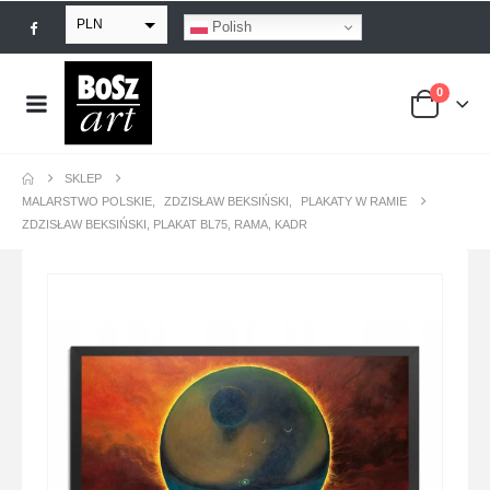
PLN
Polish
EUR
0
USD
GBP
SKLEP
MALARSTWO POLSKIE
,
ZDZISŁAW BEKSIŃSKI
,
PLAKATY W RAMIE
ZDZISŁAW BEKSIŃSKI, PLAKAT BL75, RAMA, KADR