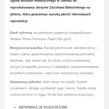
zgodę Muzeum Historycznego w Sanoku do
reprodukowania obrazów Zdzisława Beksińskiego na
płótnie, która gwarantuje wysoką jakość oferowanych
reprodukcji
Druk cyfrowy
na perłowym papierze fotograficznym
Vesline Photo Premium Pearl 255 g/m2.
Bezpieczna paczka.
Każda paczka jest ubezpieczona –
dzięki czemu gwarantujemy natychmiastową ponowną
dostawę, gdy okaże się że obraz został uszkodzony
(w tym przypadku prosimy o dokładne udokumentowanie
wszelkich uszkodzeń i wad oraz niezwłoczny kontakt).
Gwarancja jakości.
Jeśli obraz nie spełni Twoich
oczekiwań, istnieje możliwość jego zwrotu. Każdy obraz
można zwrócić w ciągu 14 dni bez podania przyczyny.
INFORMACJE DODATKOWE