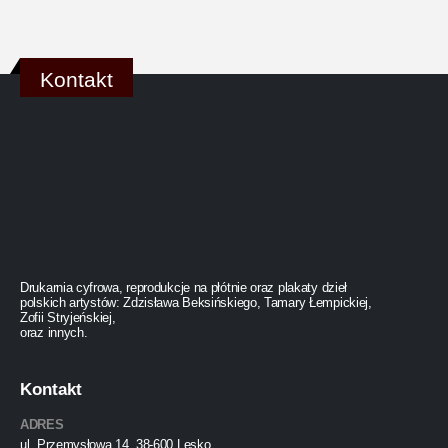
Kontakt
Drukarnia cyfrowa, reprodukcje na płótnie oraz plakaty dzieł
polskich artystów: Zdzisława Beksińskiego, Tamary Łempickiej,
Zofii Stryjeńskiej,
oraz innych.
Kontakt
ADRES
ul. Przemysłowa 14, 38-600 Lesko