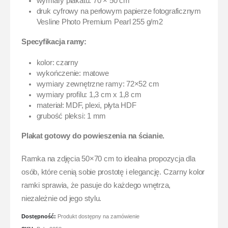
wymiary plakatu: 70 × 50 cm
druk cyfrowy na perłowym papierze fotograficznym
Vesline Photo Premium Pearl 255 g/m2
Specyfikacja ramy:
kolor: czarny
wykończenie: matowe
wymiary zewnętrzne ramy: 72×52 cm
wymiary profilu: 1,3 cm x 1,8 cm
materiał: MDF, plexi, płyta HDF
grubość pleksi: 1 mm
Plakat gotowy do powieszenia na ścianie.
Ramka na zdjęcia 50×70 cm to idealna propozycja dla
osób, które cenią sobie prostotę i elegancję. Czarny kolor
ramki sprawia, że pasuje do każdego wnętrza,
niezależnie od jego stylu.
Dostępność:
Produkt dostępny na zamówienie