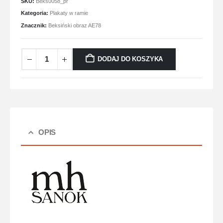
SKU:
Beks0058_pr
Kategoria:
Plakaty w ramie
Znacznik:
Beksiński obraz AE78
DODAJ DO KOSZYKA
OPIS