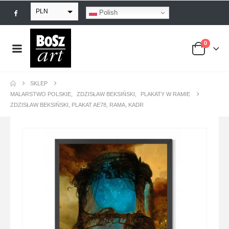
PLN
Polish
EUR
0
USD
GBP
SKLEP
MALARSTWO POLSKIE
,
ZDZISŁAW BEKSIŃSKI
,
PLAKATY W RAMIE
ZDZISŁAW BEKSIŃSKI, PLAKAT AE78, RAMA, KADR