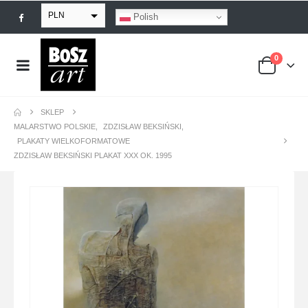
PLN
Polish
EUR
0
USD
GBP
SKLEP
MALARSTWO POLSKIE
,
ZDZISŁAW BEKSIŃSKI
,
PLAKATY WIELKOFORMATOWE
ZDZISŁAW BEKSIŃSKI PLAKAT XXX OK. 1995