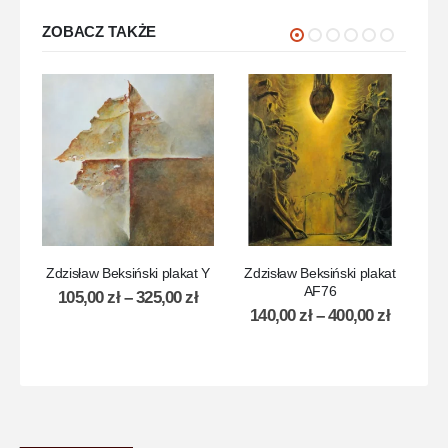
ZOBACZ TAKŻE
Zdzisław Beksiński plakat Y
Zdzisław Beksiński plakat
Z
AF76
105,00
zł
–
325,00
zł
140,00
zł
–
400,00
zł