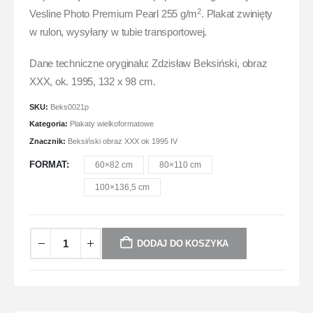
2
Vesline Photo Premium Pearl 255 g/m
. Plakat zwinięty
w rulon, wysyłany w tubie transportowej.
Dane techniczne oryginału: Zdzisław Beksiński, obraz
XXX, ok. 1995, 132 x 98 cm.
SKU:
Beks0021p
Kategoria:
Plakaty wielkoformatowe
Znacznik:
Beksiński obraz XXX ok 1995 IV
FORMAT
60×82 cm
80×110 cm
100×136,5 cm
DODAJ DO KOSZYKA