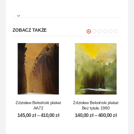
ZOBACZ TAKŻE
Zdzisław Beksiński plakat
Zdzisław Beksiński plakat
Z
AA72
Bez tytułu 1980
145,00
zł
–
410,00
zł
140,00
zł
–
400,00
zł