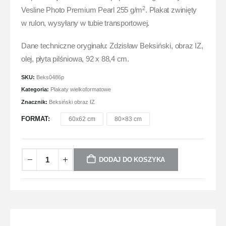
2
Vesline Photo Premium Pearl 255 g/m
. Plakat zwinięty
w rulon, wysyłany w tubie transportowej.
Dane techniczne oryginału: Zdzisław Beksiński, obraz IZ,
olej, płyta pilśniowa, 92 x 88,4 cm.
SKU:
Beks0486p
Kategoria:
Plakaty wielkoformatowe
Znacznik:
Beksiński obraz IZ
FORMAT
60x62 cm
80×83 cm
DODAJ DO KOSZYKA