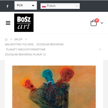
PLN
Polish
EUR
0
USD
GBP
SKLEP
MALARSTWO POLSKIE
,
ZDZISŁAW BEKSIŃSKI
,
PLAKATY WIELKOFORMATOWE
ZDZISŁAW BEKSIŃSKI PLAKAT IZ