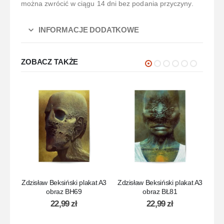
można zwrócić w ciągu 14 dni bez podania przyczyny.
INFORMACJE DODATKOWE
ZOBACZ TAKŻE
Zdzisław Beksiński plakat A3
Zdzisław Beksiński plakat A3
Zdz
obraz BH69
obraz BŁ81
22,99
zł
22,99
zł