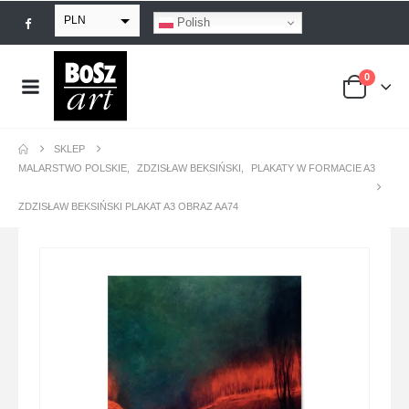
PLN
Polish
EUR
0
USD
GBP
SKLEP
MALARSTWO POLSKIE
,
ZDZISŁAW BEKSIŃSKI
,
PLAKATY W FORMACIE A3
ZDZISŁAW BEKSIŃSKI PLAKAT A3 OBRAZ AA74