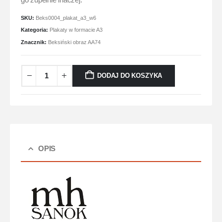
go zupełnie inaczej.
SKU:
Beks0004_plakat_a3_w6
Kategoria:
Plakaty w formacie A3
Znacznik:
Beksiński obraz AA74
DODAJ DO KOSZYKA
OPIS