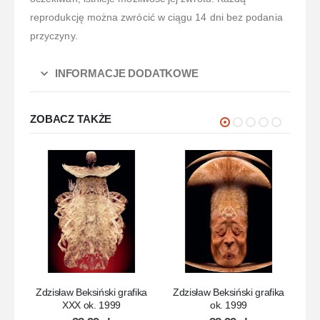
reprodukcję można zwrócić w ciągu 14 dni bez podania
przyczyny.
INFORMACJE DODATKOWE
ZOBACZ TAKŻE
Zdzisław Beksiński grafika
Zdzisław Beksiński grafika
Zd
XXX ok. 1999
ok. 1999