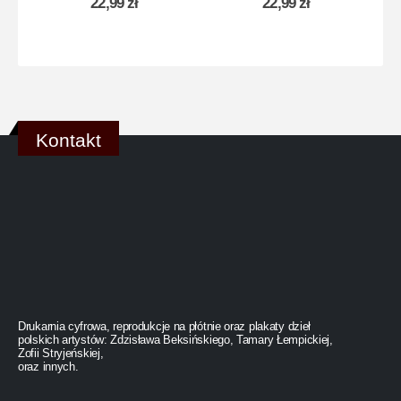
22,99
zł
22,99
zł
Kontakt
Drukarnia cyfrowa, reprodukcje na płótnie oraz plakaty dzieł
polskich artystów: Zdzisława Beksińskiego, Tamary Łempickiej,
Zofii Stryjeńskiej,
oraz innych.