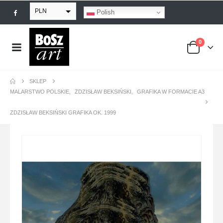
PLN
Polish
EUR
0
USD
GBP
SKLEP
MALARSTWO POLSKIE
,
ZDZISŁAW BEKSIŃSKI
,
GRAFIKA W FORMACIE A3
ZDZISŁAW BEKSIŃSKI GRAFIKA OK. 1999