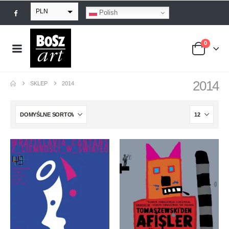
PLN
Polish
EUR
0
USD
GBP
2014
SKLEP
2014