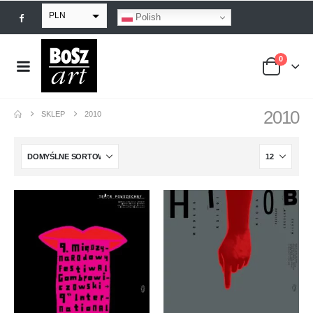
PLN
Polish
EUR
0
USD
GBP
2010
SKLEP
2010