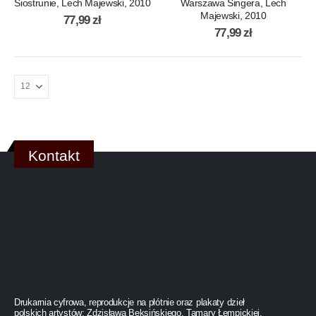
Siostrunie, Lech Majewski, 2010
Warszawa Singera, Lech
Majewski, 2010
77,99
zł
77,99
zł
Kontakt
Drukarnia cyfrowa, reprodukcje na płótnie oraz plakaty dzieł
polskich artystów: Zdzisława Beksińskiego, Tamary Łempickiej,