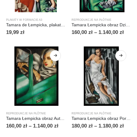
PLAKATY W FORMACIE A3
REPRODUKCJE NA PŁÓTNIE
Tamara de Łempicka, plakat A3
Tamara Łempicka obraz Dziewczyna w rękawiczkach
19,99
zł
160,00
zł
–
1.140,00
zł
REPRODUKCJE NA PŁÓTNIE
REPRODUKCJE NA PŁÓTNIE
Tamara Łempicka obraz Autoportret w zielonym bugatti
Tamara Łempicka obraz Portret pani Allan Bott
160,00
zł
–
1.140,00
zł
180,00
zł
–
1.180,00
zł