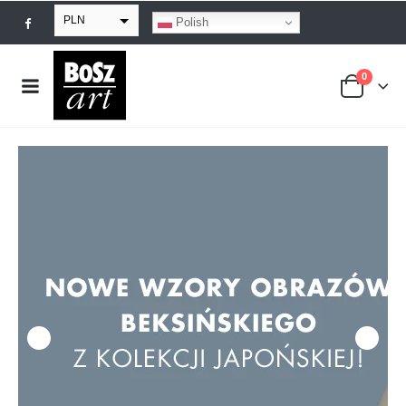
PLN
Polish
EUR
0
USD
GBP