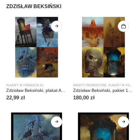
ZDZISŁAW BEKSIŃSKI
PLAKATY W FORMACIE A3
PAKIETY PROMOCYJNE
,
PLAKATY W FORMACIE A3
Zdzisław Beksiński, plakat A3, 22 wzory
Zdzisław Beksiński, pakiet 10 plakatów A3, 22 wzory
22,99
zł
180,00
zł