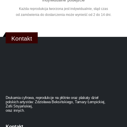
Każda reprodukcja tworzona jest indywidualnie, stąd czas
od zamówienia do dostarczenia może wynieść od 2 do 14 dni.
Kontakt
Drukarnia cyfrowa, reprodukcje na płótnie oraz plakaty dzieł
polskich artystów: Zdzisława Beksińskiego, Tamary Łempickiej,
Zofii Stryjeńskiej,
oraz innych.
Kontakt