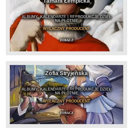
Tamara Łempicka
ALBUMY, KALENDARZE I REPRODUKCJE DZIEŁ
NA PŁÓTNIE
WYŁĄCZNY PRODUCENT
ZOBACZ
Zofia Stryjeńska
ALBUMY, KALENDARZE I REPRODUKCJE DZIEŁ
NA PŁÓTNIE
WYŁĄCZNY PRODUCENT
ZOBACZ