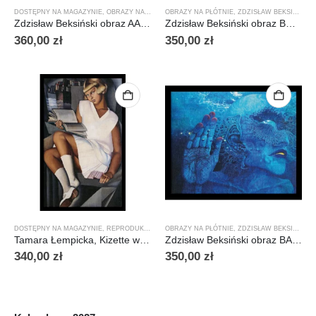
DOSTĘPNY NA MAGAZYNIE
,
OBRAZY NA PŁÓTNIE
OBRAZY NA PŁÓTNIE
,
ZDZISŁAW BEKSIŃSKI
,
ZDZISŁAW BEKSIŃSKI
Zdzisław Beksiński obraz AA72, 75×60 cm blejtram – dostępny
Zdzisław Beksiński obraz BC79, 72×60 cm blejtram – dostępny
360,00
zł
350,00
zł
DOSTĘPNY NA MAGAZYNIE
,
REPRODUKCJE NA PŁÓTNIE
OBRAZY NA PŁÓTNIE
,
TAMARA ŁEMPICKA
,
ZDZISŁAW BEKSIŃSKI
Tamara Łempicka, Kizette w różowej sukience, 80×50 cm blejtram – dostępny
Zdzisław Beksiński obraz BA78, 72×60 cm blejtram – dostępny
340,00
zł
350,00
zł