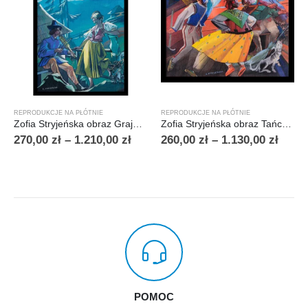
REPRODUKCJE NA PŁÓTNIE
REPRODUKCJE NA PŁÓTNIE
Zofia Stryjeńska obraz Grajek i dziewczyna – wieczór w górach
Zofia Stryjeńska obraz Tańce góralskie
270,00
zł
–
1.210,00
zł
260,00
zł
–
1.130,00
zł
POMOC