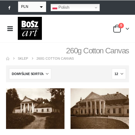
PLN
Polish
EUR
0
USD
GBP
260g Cotton Canvas
SKLEP
260G COTTON CANVAS