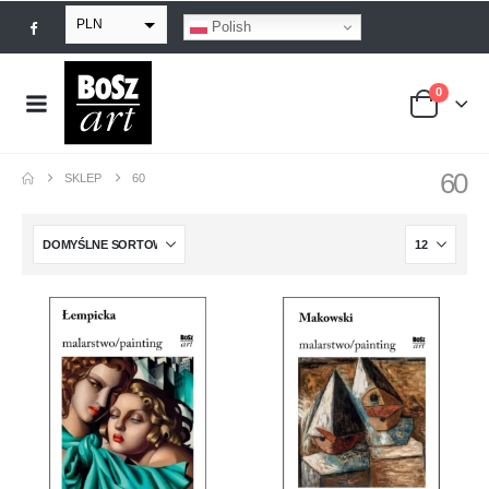
PLN
Polish
EUR
0
USD
GBP
60
SKLEP
60