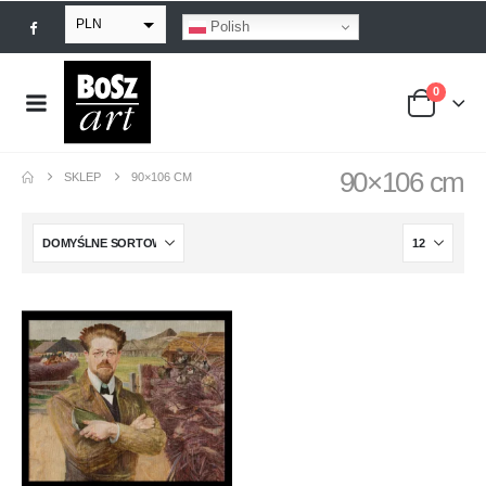
PLN
Polish
EUR
0
USD
GBP
90×106 cm
SKLEP
90×106 CM