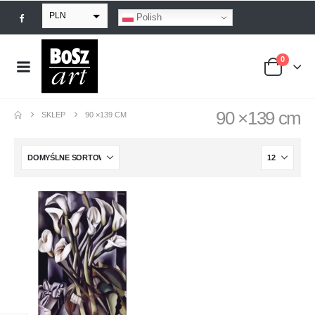
PLN
Polish
EUR
0
USD
GBP
90 ×139 cm
SKLEP
90 ×139 CM