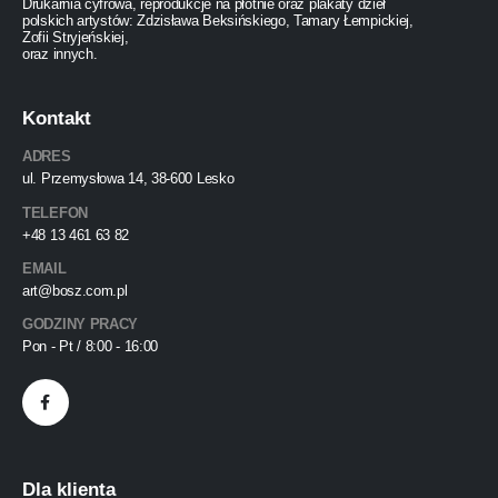
Drukarnia cyfrowa, reprodukcje na płótnie oraz plakaty dzieł
polskich artystów: Zdzisława Beksińskiego, Tamary Łempickiej,
Zofii Stryjeńskiej,
oraz innych.
Kontakt
ADRES
ul. Przemysłowa 14, 38-600 Lesko
TELEFON
+48 13 461 63 82
EMAIL
art@bosz.com.pl
GODZINY PRACY
Pon - Pt / 8:00 - 16:00
Dla klienta