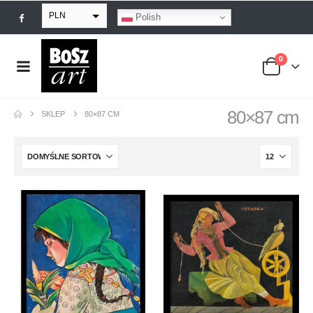
PLN
Polish
EUR
0
USD
GBP
80×87 cm
SKLEP
80×87 CM