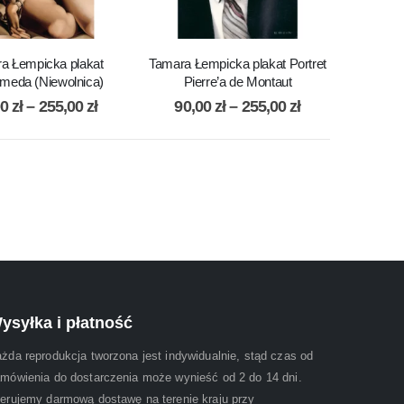
a Łempicka plakat
Tamara Łempicka plakat Portret
meda (Niewolnica)
Pierre’a de Montaut
00
zł
–
255,00
zł
90,00
zł
–
255,00
zł
ysyłka i płatność
żda reprodukcja tworzona jest indywidualnie, stąd czas od
mówienia do dostarczenia może wynieść od 2 do 14 dni.
erujemy darmową dostawę na terenie kraju przy