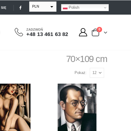
PLN
Polish
SIĘ
EUR
USD
0
ZADZWOŃ
+48 13 461 63 82
GBP
70×109 cm
Pokaż: