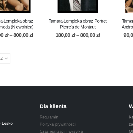
a Łempicka obraz
Tamara Łempicka obraz Portret
Tamar
meda (Niewolnica)
Pierre’a de Montaut
Andro
00
zł
–
800,00
zł
180,00
zł
–
800,00
zł
90,
Dla klienta
W
Regulamin
Ka
0 Lesko
Polityka prywatności
za
Czas realizacji i wysyłka
Of