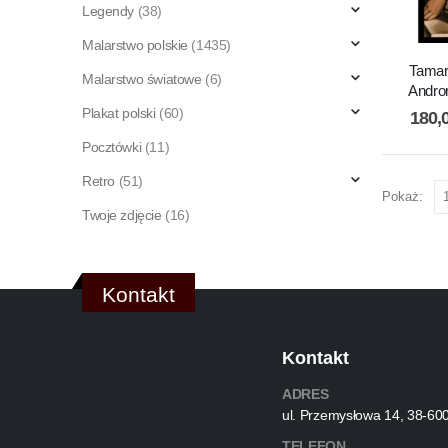
Legendy
(38)
Malarstwo polskie
(1435)
Tamar
Malarstwo światowe
(6)
Andro
Plakat polski
(60)
180,
Pocztówki
(11)
Retro
(51)
Pokaż:
Twoje zdjęcie
(16)
Kontakt
Kontakt
ADRES
ul. Przemysłowa 14, 38-60
TELEFON