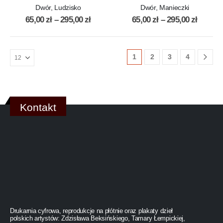
Dwór, Ludzisko
Dwór, Manieczki
65,00
zł
–
295,00
zł
65,00
zł
–
295,00
zł
1
2
3
4
Kontakt
Drukarnia cyfrowa, reprodukcje na płótnie oraz plakaty dzieł
polskich artystów: Zdzisława Beksińskiego, Tamary Łempickiej,