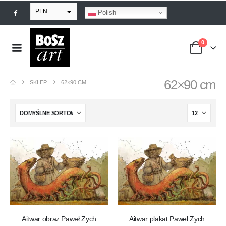
PLN
Polish
EUR
0
USD
GBP
62×90 cm
SKLEP
62×90 CM
Aitwar obraz Paweł Zych
Aitwar plakat Paweł Zych