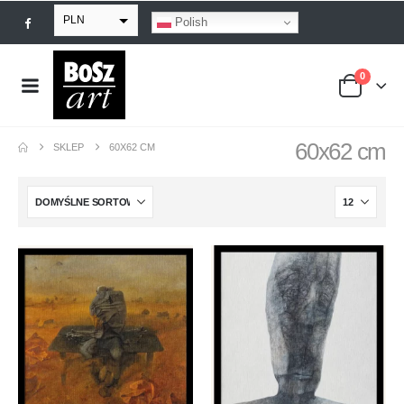
PLN
Polish
EUR
0
USD
GBP
60x62 cm
SKLEP
60X62 CM