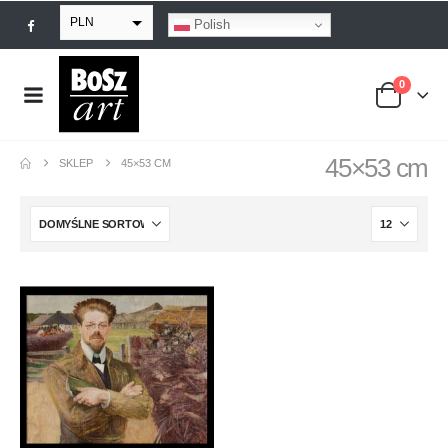
PLN
Polish
EUR
0
USD
GBP
45×53 cm
SKLEP
45×53 CM