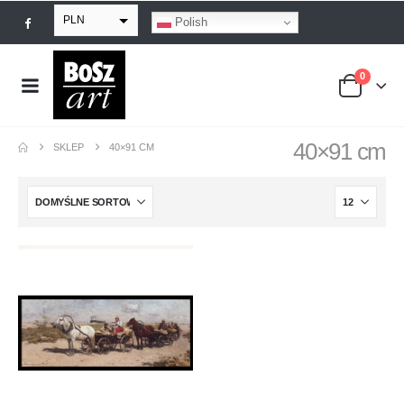
PLN
Polish
EUR
0
USD
GBP
40×91 cm
SKLEP
40×91 CM