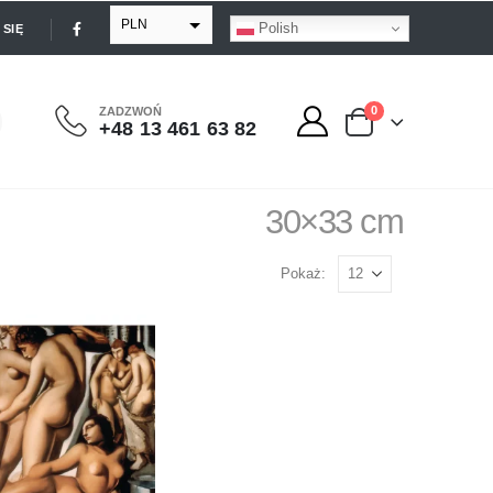
PLN
Polish
SIĘ
EUR
USD
0
ZADZWOŃ
+48 13 461 63 82
GBP
30×33 cm
Pokaż: