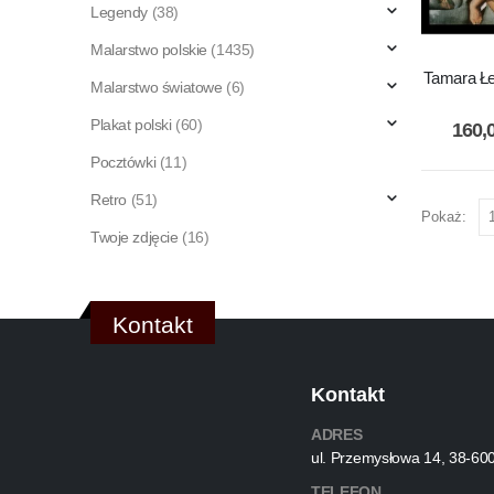
Legendy
(38)
Malarstwo polskie
(1435)
Tamara Łe
Malarstwo światowe
(6)
Plakat polski
(60)
160,
Pocztówki
(11)
Retro
(51)
Pokaż:
Twoje zdjęcie
(16)
Kontakt
Kontakt
ADRES
ul. Przemysłowa 14, 38-60
TELEFON