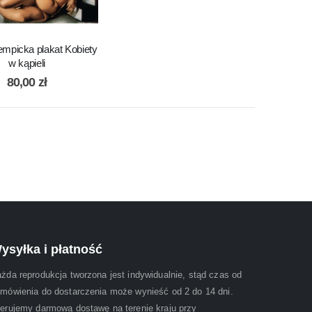
mpicka plakat Kobiety
w kąpieli
80,00
zł
ysyłka i płatność
żda reprodukcja tworzona jest indywidualnie, stąd czas od
mówienia do dostarczenia może wynieść od 2 do 14 dni.
erujemy darmową dostawę na terenie kraju przy