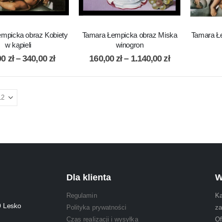
mpicka obraz Kobiety
Tamara Łempicka obraz Miska
Tamara Łe
w kąpieli
winogron
00
zł
–
340,00
zł
160,00
zł
–
1.140,00
zł
Dla klienta
W
Regulamin
Ka
0 Lesko
Polityka prywatności
za
Czas realizacji i wysyłka
Of