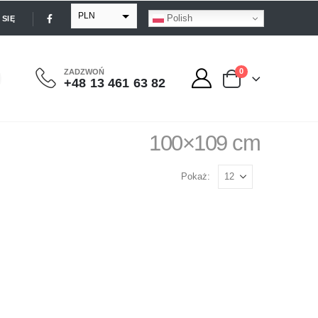
PLN
Polish
SIĘ
EUR
USD
0
ZADZWOŃ
+48 13 461 63 82
GBP
100×109 cm
Pokaż: