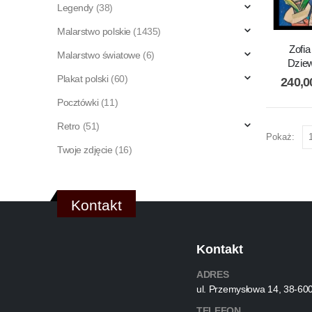
Legendy
(38)
Malarstwo polskie
(1435)
Zofia
Malarstwo światowe
(6)
Dzie
Plakat polski
(60)
240,
Pocztówki
(11)
Retro
(51)
Pokaż:
Twoje zdjęcie
(16)
Kontakt
Kontakt
ADRES
ul. Przemysłowa 14, 38-60
TELEFON