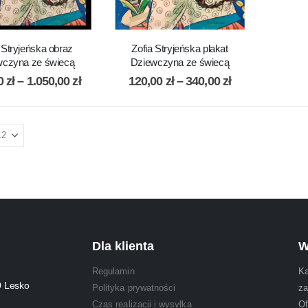
 Stryjeńska obraz
Zofia Stryjeńska plakat
wczyna ze świecą
Dziewczyna ze świecą
00
zł
–
1.050,00
zł
120,00
zł
–
340,00
zł
Dla klienta
W
Regulamin
Ka
0 Lesko
Polityka prywatności
za
Czas realizacji i wysyłka
Of