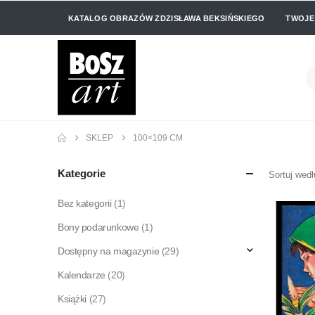
KATALOG OBRAZÓW ZDZISŁAWA BEKSIŃSKIEGO
TWOJE
SKLEP
100×109 CM
Kategorie
Sortuj wedł
Bez kategorii
(1)
Bony podarunkowe
(1)
Dostępny na magazynie
(29)
Kalendarze
(20)
Książki
(27)