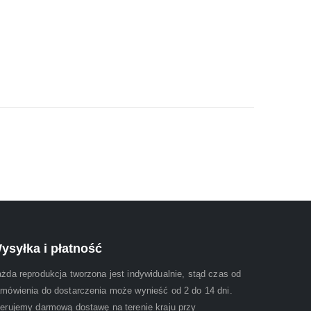
ysyłka i płatność
żda reprodukcja tworzona jest indywidualnie, stąd czas od
mówienia do dostarczenia może wynieść od 2 do 14 dni.
erujemy darmową dostawę na terenie kraju przy