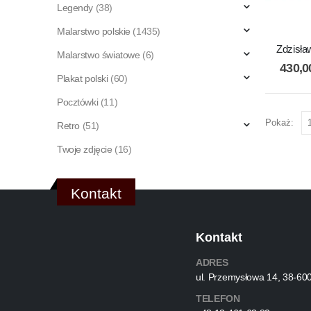
Legendy
(38)
Malarstwo polskie
(1435)
Zdzisła
Malarstwo światowe
(6)
430,
Plakat polski
(60)
Pocztówki
(11)
Pokaż:
Retro
(51)
Twoje zdjęcie
(16)
Kontakt
Kontakt
ADRES
ul. Przemysłowa 14, 38-60
TELEFON