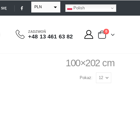
PLN
Polish
SIĘ
EUR
USD
0
ZADZWOŃ
+48 13 461 63 82
GBP
100×202 cm
Pokaż: