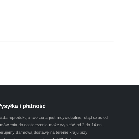
ysyłka i płatność
żda reprodukcja tworzona jest indywidualnie, stąd czas od
mówienia do dostarczenia może wynieść od 2 do 14 dni.
erujemy darmową dostawę na terenie kraju przy