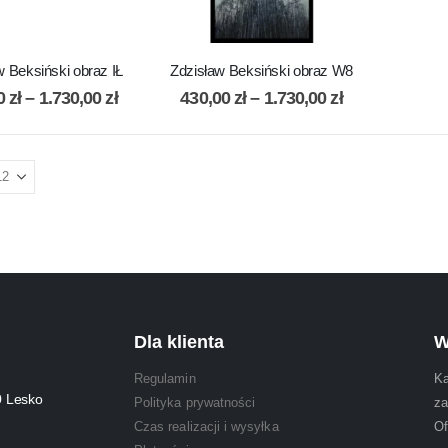
w Beksiński obraz IŁ
Zdzisław Beksiński obraz W8
00
zł
–
1.730,00
zł
430,00
zł
–
1.730,00
zł
Dla klienta
W
Regulamin
Ka
0 Lesko
Polityka prywatności
za
Czas realizacji i wysyłka
Of