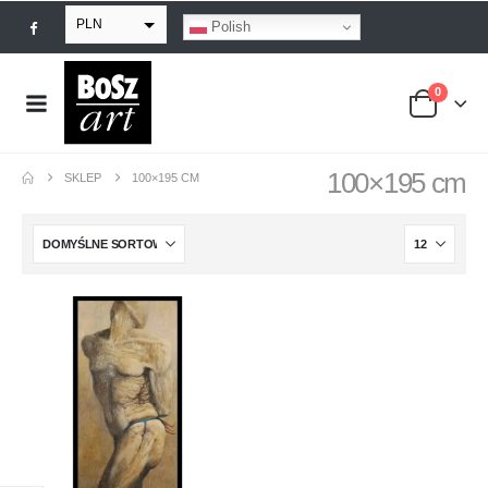
PLN
Polish
EUR
0
USD
GBP
100×195 cm
SKLEP
100×195 CM