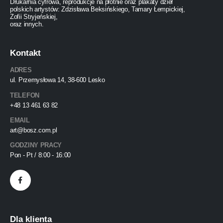
Drukarnia cyfrowa, reprodukcje na płótnie oraz plakaty dzieł
polskich artystów: Zdzisława Beksińskiego, Tamary Łempickiej,
Zofii Stryjeńskiej,
oraz innych.
Kontakt
ADRES
ul. Przemysłowa 14, 38-600 Lesko
TELEFON
+48 13 461 63 82
EMAIL
art@bosz.com.pl
GODZINY PRACY
Pon - Pt / 8:00 - 16:00
Dla klienta