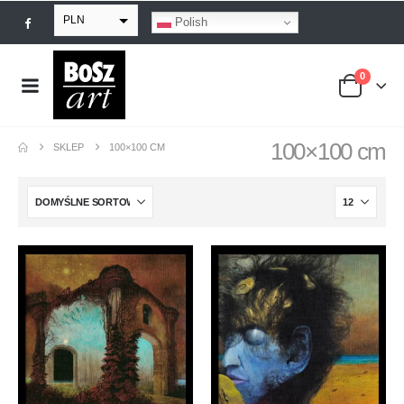
PLN
Polish
EUR
0
USD
GBP
100×100 cm
SKLEP
100×100 CM