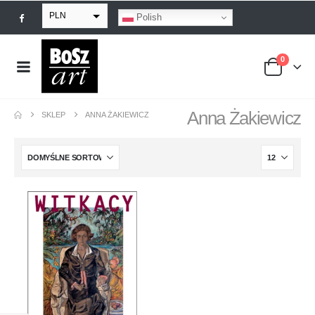
PLN
Polish
EUR
0
USD
GBP
Anna Żakiewicz
SKLEP
ANNA ŻAKIEWICZ