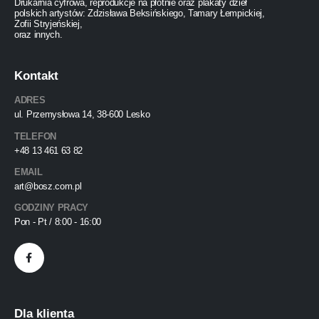
Drukarnia cyfrowa, reprodukcje na płótnie oraz plakaty dzieł
polskich artystów: Zdzisława Beksińskiego, Tamary Łempickiej,
Zofii Stryjeńskiej,
oraz innych.
Kontakt
ADRES
ul. Przemysłowa 14, 38-600 Lesko
TELEFON
+48 13 461 63 82
EMAIL
art@bosz.com.pl
GODZINY PRACY
Pon - Pt / 8:00 - 16:00
Dla klienta